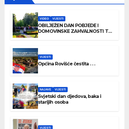
VIDEO
VIJESTI
OBILJEŽEN DAN POBJEDE I
DOMOVINSKE ZAHVALNOSTI TE
DAN HRVATSKIH BRANITELJA
VIJESTI
Općina Rovišće čestita . . .
NAJAVE
VIJESTI
Svjetski dan djedova, baka i
starijih osoba
VIJESTI