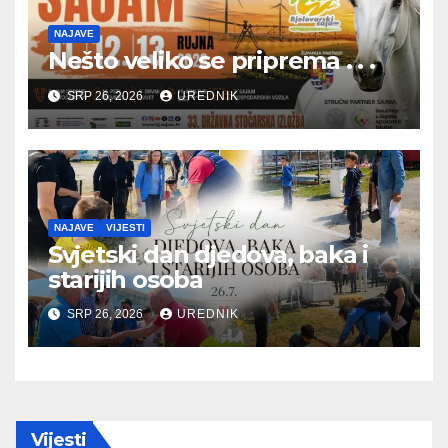
NAJAVE
Nešto veliko se priprema . . .
SRP 26, 2026
UREDNIK
NAJAVE
VIJESTI
Svjetski dan djedova, baka i
starijih osoba
SRP 26, 2026
UREDNIK
Vijesti