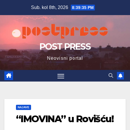
Skip
Sub. kol 8th, 2026
8:39:36 PM
to
content
POST PRESS
Neovisni portal
NAJAVE
“IMOVINA” u Rovišću!