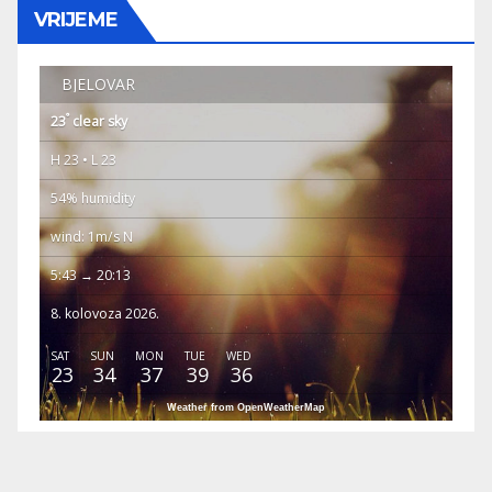
VRIJEME
BJELOVAR
°
23
clear sky
H 23 • L 23
54% humidity
wind: 1m/s N
5:43 → 20:13
8. kolovoza 2026.
SAT
SUN
MON
TUE
WED
23
34
37
39
36
Weather from OpenWeatherMap