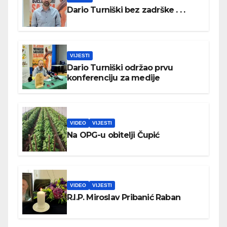
Dario Turniški bez zadrške . . .
VIJESTI
Dario Turniški održao prvu
konferenciju za medije
VIDEO
VIJESTI
Na OPG-u obitelji Čupić
VIDEO
VIJESTI
R.I.P. Miroslav Pribanić Raban