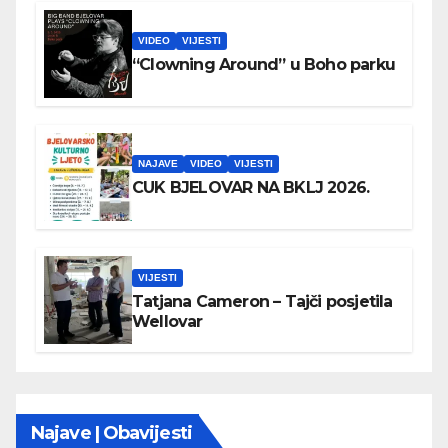
VIDEO
VIJESTI
“Clowning Around” u Boho parku
NAJAVE
VIDEO
VIJESTI
CUK BJELOVAR NA BKLJ 2026.
VIJESTI
Tatjana Cameron – Tajči posjetila
Wellovar
Najave | Obavijesti