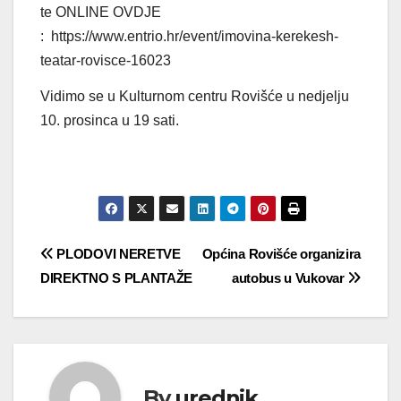
te ONLINE OVDJE
: https://www.entrio.hr/event/imovina-kerekesh-
teatar-rovisce-16023
Vidimo se u Kulturnom centru Rovišće u nedjelju
10. prosinca u 19 sati.
Navigacija
PLODOVI NERETVE
Općina Rovišće organizira
DIREKTNO S PLANTAŽE
autobus u Vukovar
objava
By
urednik