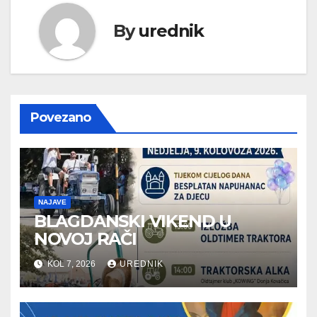
By
urednik
Povezano
NAJAVE
BLAGDANSKI VIKEND U
NOVOJ RAČI
KOL 7, 2026
UREDNIK