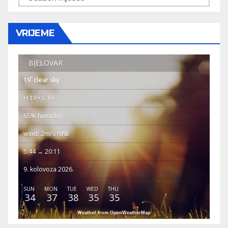
VRIJEME
BJELOVAR
°
19
clear sky
H 19 • L 19
65% humidity
wind: 2m/s NNE
5:44 → 20:11
9. kolovoza 2026.
SUN
MON
TUE
WED
THU
34
37
38
35
35
Weather from OpenWeatherMap