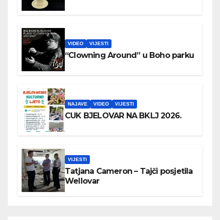
VIDEO
VIJESTI
“Clowning Around” u Boho parku
NAJAVE
VIDEO
VIJESTI
CUK BJELOVAR NA BKLJ 2026.
VIJESTI
Tatjana Cameron – Tajči posjetila
Wellovar