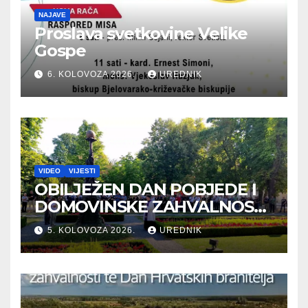
NAJAVE
Proslava svetkovine Velike
Gospe
6. KOLOVOZA 2026.
UREDNIK
VIDEO
VIJESTI
OBILJEŽEN DAN POBJEDE I
DOMOVINSKE ZAHVALNOSTI
TE DAN HRVATSKIH
5. KOLOVOZA 2026.
UREDNIK
BRANITELJA