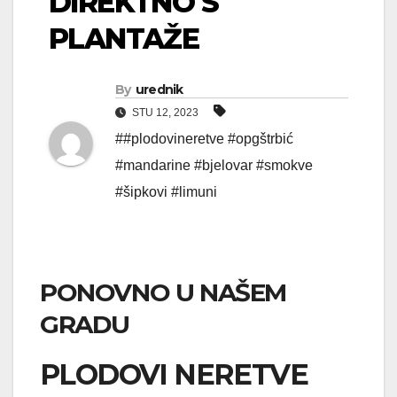
DIREKTNO S
PLANTAŽE
By
urednik
STU 12, 2023
##plodovineretve #opgštrbić
#mandarine #bjelovar #smokve
#šipkovi #limuni
PONOVNO U NAŠEM
GRADU
PLODOVI NERETVE