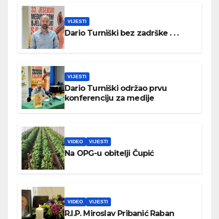
VIJESTI
Dario Turniški bez zadrške . . .
VIJESTI
Dario Turniški održao prvu
konferenciju za medije
VIDEO
VIJESTI
Na OPG-u obitelji Čupić
VIDEO
VIJESTI
R.I.P. Miroslav Pribanić Raban