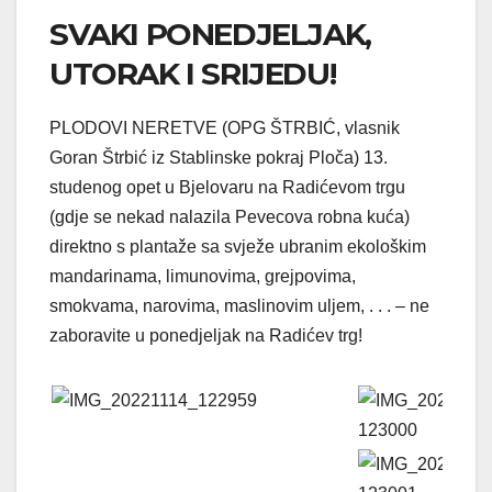
SVAKI PONEDJELJAK,
UTORAK I SRIJEDU!
PLODOVI NERETVE (OPG ŠTRBIĆ, vlasnik
Goran Štrbić iz Stablinske pokraj Ploča) 13.
studenog opet u Bjelovaru na Radićevom trgu
(gdje se nekad nalazila Pevecova robna kuća)
direktno s plantaže sa svježe ubranim ekološkim
mandarinama, limunovima, grejpovima,
smokvama, narovima, maslinovim uljem, . . . – ne
zaboravite u ponedjeljak na Radićev trg!