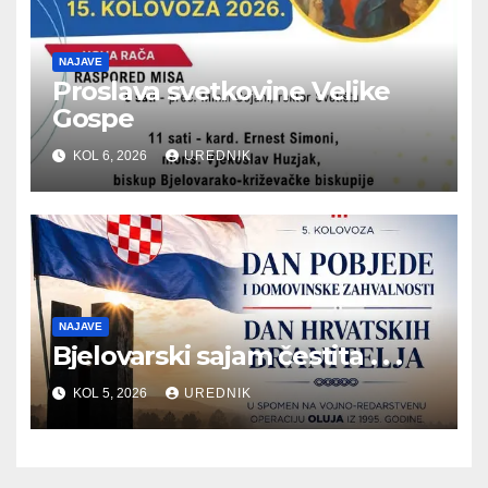
NAJAVE
Proslava svetkovine Velike
Gospe
KOL 6, 2026
UREDNIK
NAJAVE
Bjelovarski sajam čestita . . .
KOL 5, 2026
UREDNIK