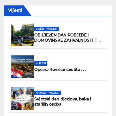
Vijesti
VIDEO
VIJESTI
OBILJEŽEN DAN POBJEDE I
DOMOVINSKE ZAHVALNOSTI TE
DAN HRVATSKIH BRANITELJA
VIJESTI
Općina Rovišće čestita . . .
NAJAVE
VIJESTI
Svjetski dan djedova, baka i
starijih osoba