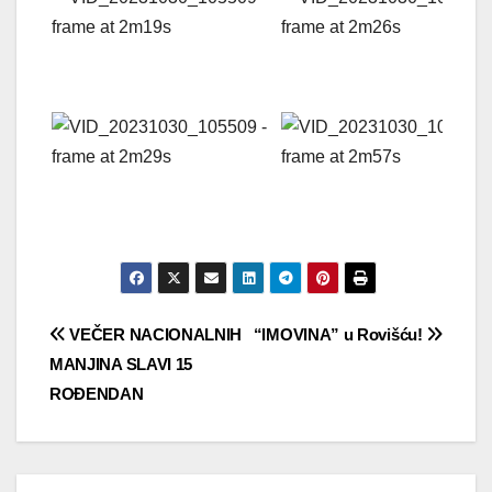
Navigacija
VEČER NACIONALNIH
“IMOVINA” u Rovišću!
MANJINA SLAVI 15
objava
ROĐENDAN