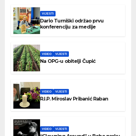
VIJESTI
Dario Turniški održao prvu
konferenciju za medije
VIDEO
VIJESTI
Na OPG-u obitelji Čupić
VIDEO
VIJESTI
R.I.P. Miroslav Pribanić Raban
VIDEO
VIJESTI