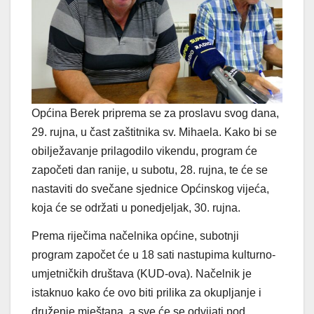
Općina Berek priprema se za proslavu svog dana,
29. rujna, u čast zaštitnika sv. Mihaela. Kako bi se
obilježavanje prilagodilo vikendu, program će
započeti dan ranije, u subotu, 28. rujna, te će se
nastaviti do svečane sjednice Općinskog vijeća,
koja će se održati u ponedjeljak, 30. rujna.
Prema riječima načelnika općine, subotnji
program započet će u 18 sati nastupima kulturno-
umjetničkih društava (KUD-ova). Načelnik je
istaknuo kako će ovo biti prilika za okupljanje i
druženje mještana, a sve će se odvijati pod