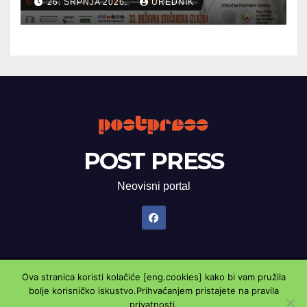
26. SRPNJA 2026.
UREDNIK
POST PRESS
Neovisni portal
Ova stranica koristi kolačiće [eng.cookies] kako bi vam pružila
Proudly powered by WordPress
|
Theme: Newsup by
Themeansar
.
bolje korisničko iskustvo.Prihvaćanjem pristajete na pravila
privatnosti.