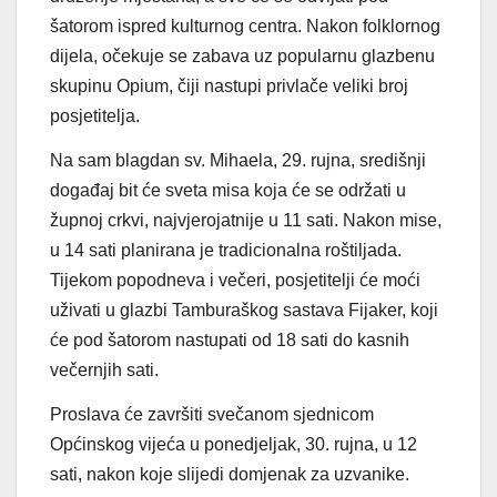
šatorom ispred kulturnog centra. Nakon folklornog
dijela, očekuje se zabava uz popularnu glazbenu
skupinu Opium, čiji nastupi privlače veliki broj
posjetitelja.
Na sam blagdan sv. Mihaela, 29. rujna, središnji
događaj bit će sveta misa koja će se održati u
župnoj crkvi, najvjerojatnije u 11 sati. Nakon mise,
u 14 sati planirana je tradicionalna roštiljada.
Tijekom popodneva i večeri, posjetitelji će moći
uživati u glazbi Tamburaškog sastava Fijaker, koji
će pod šatorom nastupati od 18 sati do kasnih
večernjih sati.
Proslava će završiti svečanom sjednicom
Općinskog vijeća u ponedjeljak, 30. rujna, u 12
sati, nakon koje slijedi domjenak za uzvanike.