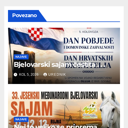
Povezano
NAJAVE
Bjelovarski sajam čestita . . .
KOL 5, 2026
UREDNIK
NAJAVE
Nešto veliko se priprema . . .