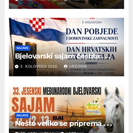
NAJAVE
Bjelovarski sajam čestita . . .
5. KOLOVOZA 2026.
UREDNIK
NAJAVE
Nešto veliko se priprema . . .