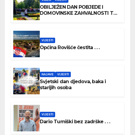
OBILJEŽEN DAN POBJEDE I
DOMOVINSKE ZAHVALNOSTI TE
DAN HRVATSKIH BRANITELJA
VIJESTI
Općina Rovišće čestita . . .
NAJAVE
VIJESTI
Svjetski dan djedova, baka i
starijih osoba
VIJESTI
Dario Turniški bez zadrške . . .