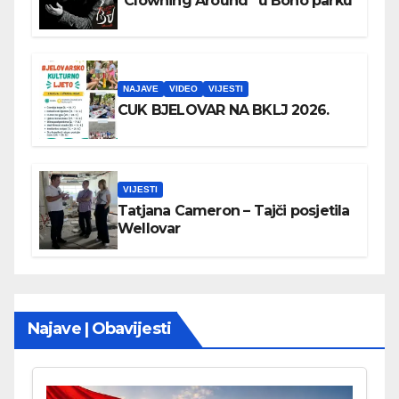
“Clowning Around” u Boho parku
NAJAVE
VIDEO
VIJESTI
CUK BJELOVAR NA BKLJ 2026.
VIJESTI
Tatjana Cameron – Tajči posjetila
Wellovar
Najave | Obavijesti