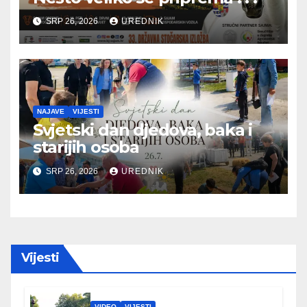
SRP 26, 2026
UREDNIK
NAJAVE
VIJESTI
Svjetski dan djedova, baka i
starijih osoba
SRP 26, 2026
UREDNIK
Vijesti
VIDEO
VIJESTI