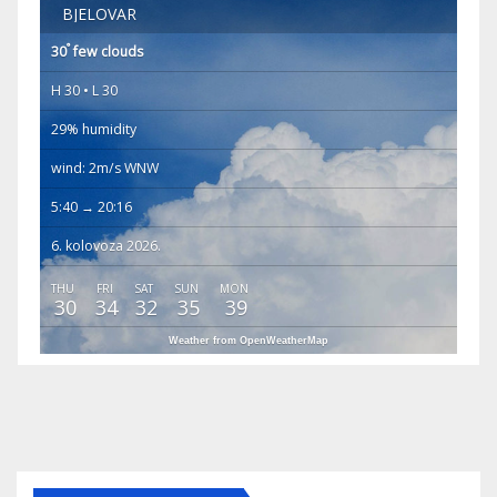
BJELOVAR
°
30
few clouds
H 30 • L 30
29% humidity
wind: 2m/s WNW
5:40 → 20:16
6. kolovoza 2026.
THU
FRI
SAT
SUN
MON
30
34
32
35
39
Weather from OpenWeatherMap