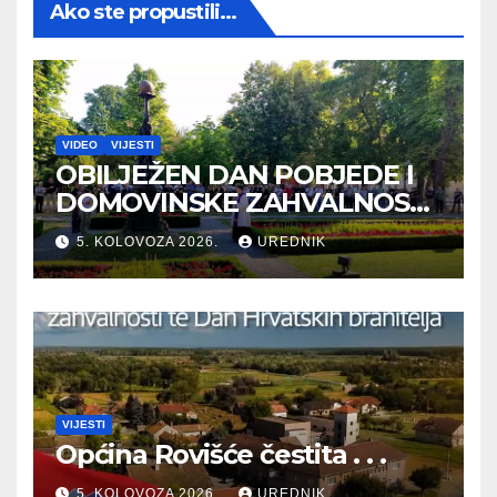
Ako ste propustili...
VIDEO
VIJESTI
OBILJEŽEN DAN POBJEDE I
DOMOVINSKE ZAHVALNOSTI
TE DAN HRVATSKIH
5. KOLOVOZA 2026.
UREDNIK
BRANITELJA
VIJESTI
Općina Rovišće čestita . . .
5. KOLOVOZA 2026.
UREDNIK