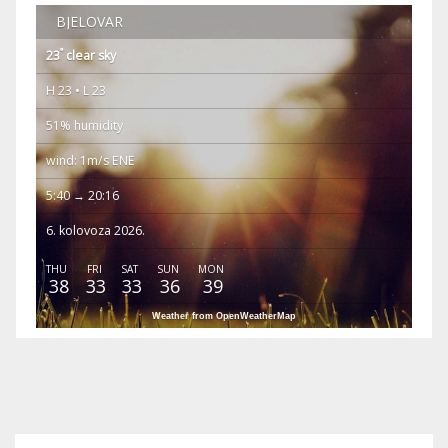
BJELOVAR
°
23
clear sky
H 23 • L 23
51% humidity
wind: 1m/s ENE
5:40 → 20:16
6. kolovoza 2026.
THU
FRI
SAT
SUN
MON
38
33
33
36
39
Weather from OpenWeatherMap