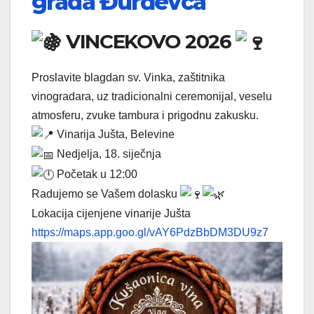
grada Đurđevca
VINCEKOVO 2026
Proslavite blagdan sv. Vinka, zaštitnika
vinogradara, uz tradicionalni ceremonijal, veselu
atmosferu, zvuke tambura i prigodnu zakusku.
Vinarija Jušta, Belevine
Nedjelja, 18. siječnja
Početak u 12:00
Radujemo se Vašem dolasku
Lokacija cijenjene vinarije Jušta
https://maps.app.goo.gl/vAY6PdzBbDM3DU9z7