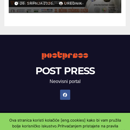
26. SRPNJA 2026.
UREDNIK
POST PRESS
Neovisni portal
Ova stranica koristi kolačiće [eng.cookies] kako bi vam pružila
Proudly powered by WordPress
|
Theme: Newsup by
Themeansar
.
bolje korisničko iskustvo.Prihvaćanjem pristajete na pravila