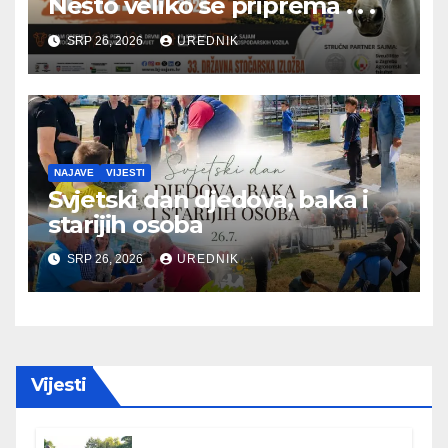
Nešto veliko se priprema . . .
SRP 26, 2026
UREDNIK
NAJAVE
VIJESTI
Svjetski dan djedova, baka i
starijih osoba
SRP 26, 2026
UREDNIK
Vijesti