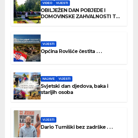
VIDEO
VIJESTI
OBILJEŽEN DAN POBJEDE I
DOMOVINSKE ZAHVALNOSTI TE
DAN HRVATSKIH BRANITELJA
VIJESTI
Općina Rovišće čestita . . .
NAJAVE
VIJESTI
Svjetski dan djedova, baka i
starijih osoba
VIJESTI
Dario Turniški bez zadrške . . .