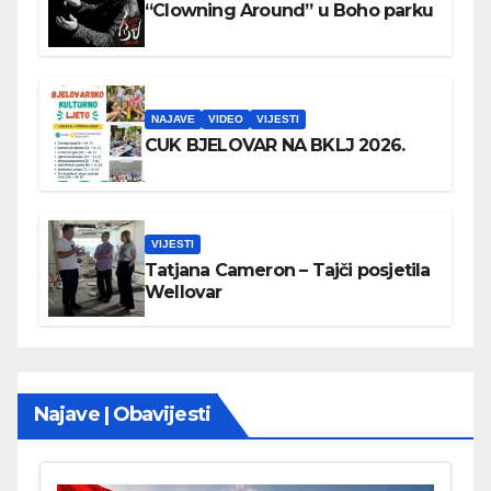
“Clowning Around” u Boho parku
NAJAVE
VIDEO
VIJESTI
CUK BJELOVAR NA BKLJ 2026.
VIJESTI
Tatjana Cameron – Tajči posjetila
Wellovar
Najave | Obavijesti