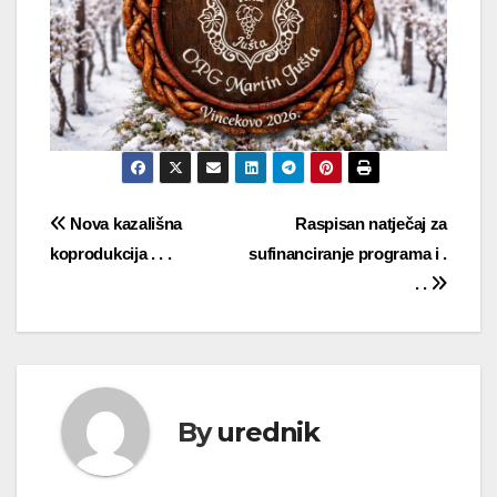
Navigacija
Nova kazališna
Raspisan natječaj za
koprodukcija . . .
sufinanciranje programa i .
objava
. .
By
urednik