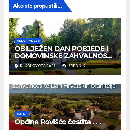
Ako ste propustili...
VIDEO
VIJESTI
OBILJEŽEN DAN POBJEDE I
DOMOVINSKE ZAHVALNOSTI
TE DAN HRVATSKIH
5. KOLOVOZA 2026.
UREDNIK
BRANITELJA
VIJESTI
Općina Rovišće čestita . . .