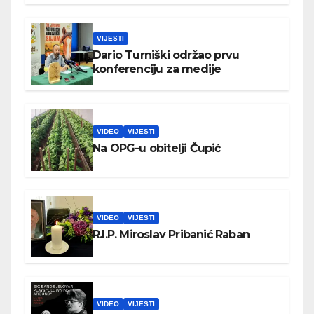
VIJESTI
Dario Turniški održao prvu
konferenciju za medije
VIDEO
VIJESTI
Na OPG-u obitelji Čupić
VIDEO
VIJESTI
R.I.P. Miroslav Pribanić Raban
VIDEO
VIJESTI