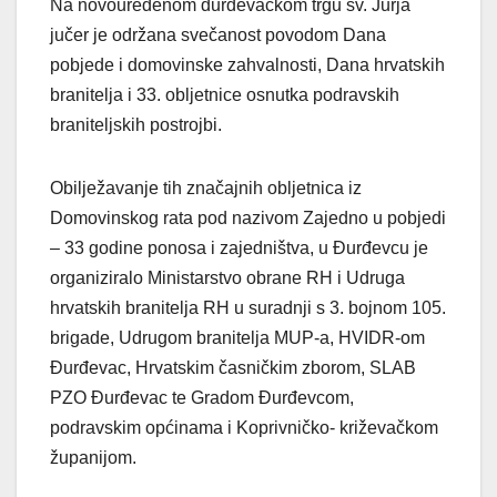
Na novouređenom đurđevačkom trgu sv. Jurja
jučer je održana svečanost povodom Dana
pobjede i domovinske zahvalnosti, Dana hrvatskih
branitelja i 33. obljetnice osnutka podravskih
braniteljskih postrojbi.
Obilježavanje tih značajnih obljetnica iz
Domovinskog rata pod nazivom Zajedno u pobjedi
– 33 godine ponosa i zajedništva, u Đurđevcu je
organiziralo Ministarstvo obrane RH i Udruga
hrvatskih branitelja RH u suradnji s 3. bojnom 105.
brigade, Udrugom branitelja MUP-a, HVIDR-om
Đurđevac, Hrvatskim časničkim zborom, SLAB
PZO Đurđevac te Gradom Đurđevcom,
podravskim općinama i Koprivničko- križevačkom
županijom.