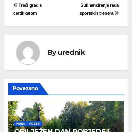
Navigacija
Treći grad s
Sufinanciranje rada
certifikatom
sportskih trenera
objava
By
urednik
Povezano
VIDEO
VIJESTI
OBILJEŽEN DAN POBJEDE I