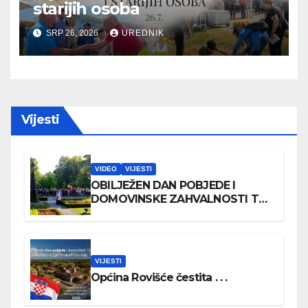
starijih osoba
SRP 26, 2026
UREDNIK
Vijesti
VIDEO
VIJESTI
OBILJEŽEN DAN POBJEDE I
DOMOVINSKE ZAHVALNOSTI TE
DAN HRVATSKIH BRANITELJA
VIJESTI
Općina Rovišće čestita . . .