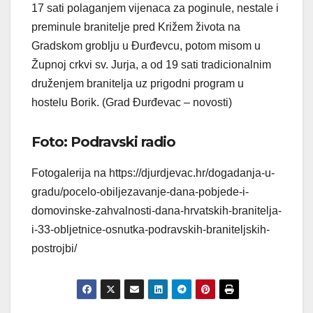
17 sati polaganjem vijenaca za poginule, nestale i
preminule branitelje pred Križem života na
Gradskom groblju u Đurđevcu, potom misom u
Župnoj crkvi sv. Jurja, a od 19 sati tradicionalnim
druženjem branitelja uz prigodni program u
hostelu Borik. (Grad Đurđevac – novosti)
Foto: Podravski radio
Fotogalerija na https://djurdjevac.hr/dogadanja-u-
gradu/pocelo-obiljezavanje-dana-pobjede-i-
domovinske-zahvalnosti-dana-hrvatskih-branitelja-
i-33-obljetnice-osnutka-podravskih-braniteljskih-
postrojbi/