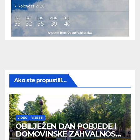
7. kolovoza 2026.
FRI
SAT
SUN
MON
TUE
33
32
35
39
40
Weather from OpenWeatherMap
Ako ste propustili...
VIDEO
VIJESTI
OBILJEŽEN DAN POBJEDE I
DOMOVINSKE ZAHVALNOSTI