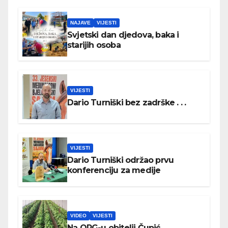
NAJAVE
VIJESTI
Svjetski dan djedova, baka i
starijih osoba
VIJESTI
Dario Turniški bez zadrške . . .
VIJESTI
Dario Turniški održao prvu
konferenciju za medije
VIDEO
VIJESTI
Na OPG-u obitelji Čupić