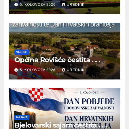
TE DAN HRVATSKIH
5. KOLOVOZA 2026.
UREDNIK
BRANITELJA
VIJESTI
Općina Rovišće čestita . . .
5. KOLOVOZA 2026.
UREDNIK
NAJAVE
Bjelovarski sajam čestita . . .