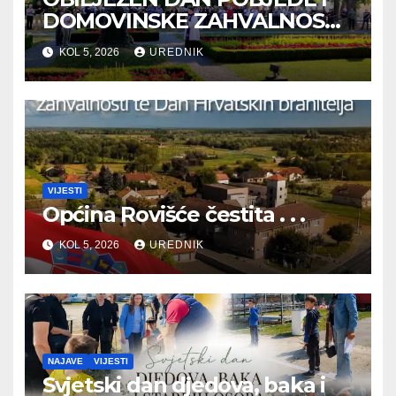
DOMOVINSKE ZAHVALNOSTI
TE DAN HRVATSKIH
KOL 5, 2026
UREDNIK
BRANITELJA
VIJESTI
Općina Rovišće čestita . . .
KOL 5, 2026
UREDNIK
NAJAVE
VIJESTI
Svjetski dan djedova, baka i