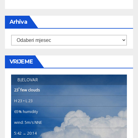
Arhiva
Arhiva
VRIJEME
BJELOVAR
°
23
few clouds
H 23 • L 23
65% humidity
wind: 5m/s NNE
5:42 → 20:14