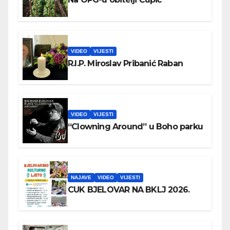
VIDEO
VIJESTI
R.I.P. Miroslav Pribanić Raban
VIDEO
VIJESTI
“Clowning Around” u Boho parku
NAJAVE
VIDEO
VIJESTI
CUK BJELOVAR NA BKLJ 2026.