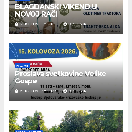
BLAGDANSKI VIKEND U
NOVOJ RAČI
7. KOLOVOZA 2026.
UREDNIK
NAJAVE
Proslava svetkovine Velike
Gospe
6. KOLOVOZA 2026.
UREDNIK