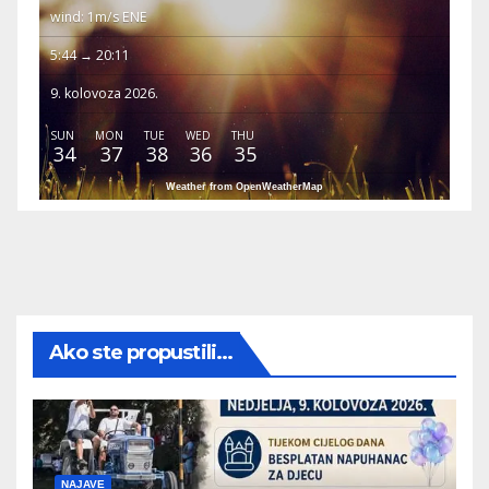
wind: 1m/s ENE
5:44 → 20:11
9. kolovoza 2026.
SUN
MON
TUE
WED
THU
34
37
38
36
35
Weather from OpenWeatherMap
Ako ste propustili...
NAJAVE