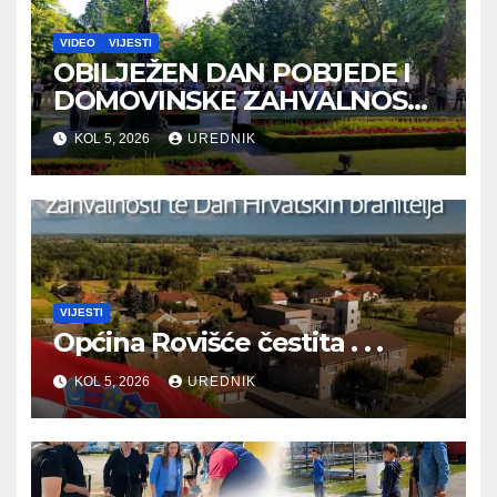
VIDEO
VIJESTI
OBILJEŽEN DAN POBJEDE I
DOMOVINSKE ZAHVALNOSTI
TE DAN HRVATSKIH
KOL 5, 2026
UREDNIK
BRANITELJA
VIJESTI
Općina Rovišće čestita . . .
KOL 5, 2026
UREDNIK