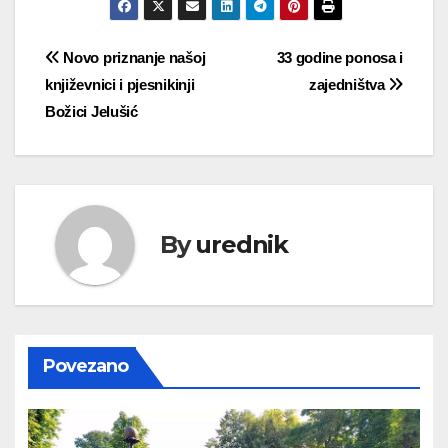
Navigacija
Novo priznanje našoj
33 godine ponosa i
književnici i pjesnikinji
zajedništva
objava
Božici Jelušić
By
urednik
Povezano