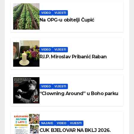
VIDEO
VIJESTI
Na OPG-u obitelji Čupić
VIDEO
VIJESTI
R.I.P. Miroslav Pribanić Raban
VIDEO
VIJESTI
“Clowning Around” u Boho parku
NAJAVE
VIDEO
VIJESTI
CUK BJELOVAR NA BKLJ 2026.