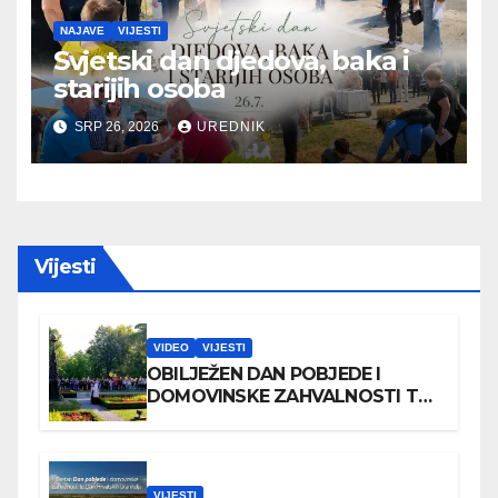
NAJAVE
VIJESTI
Svjetski dan djedova, baka i
starijih osoba
SRP 26, 2026
UREDNIK
Vijesti
VIDEO
VIJESTI
OBILJEŽEN DAN POBJEDE I
DOMOVINSKE ZAHVALNOSTI TE
DAN HRVATSKIH BRANITELJA
VIJESTI