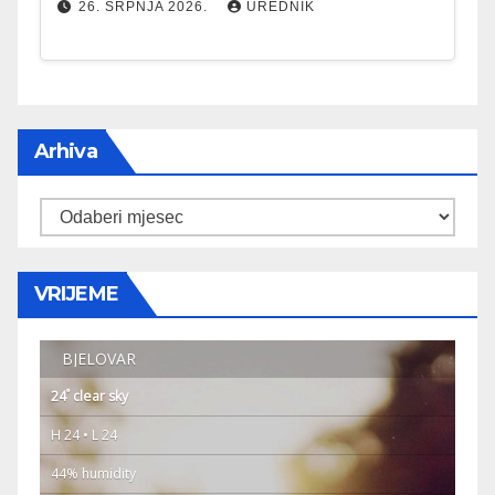
26. SRPNJA 2026.
UREDNIK
Arhiva
Arhiva
VRIJEME
BJELOVAR
°
24
clear sky
H 24 • L 24
44% humidity