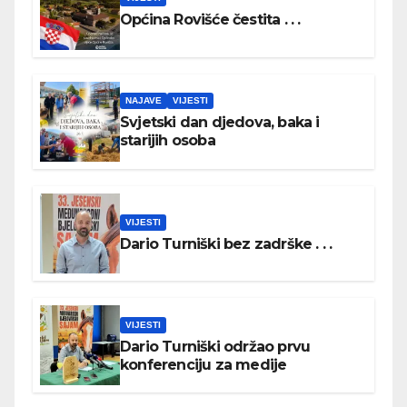
Općina Rovišće čestita . . .
NAJAVE
VIJESTI
Svjetski dan djedova, baka i
starijih osoba
VIJESTI
Dario Turniški bez zadrške . . .
VIJESTI
Dario Turniški održao prvu
konferenciju za medije