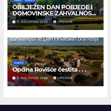
VIDEO
VIJESTI
OBILJEŽEN DAN POBJEDE I
DOMOVINSKE ZAHVALNOSTI
TE DAN HRVATSKIH
5. KOLOVOZA 2026.
UREDNIK
BRANITELJA
VIJESTI
Općina Rovišće čestita . . .
5. KOLOVOZA 2026.
UREDNIK