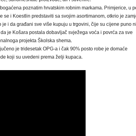
bogaćena poznatim hrvatskim robnim markama. Primjerice, u p
će se i Koestlin predstaviti sa svojim asortimanom, otkrio je zam
 je i da građani sve više kupuju u trgovini, čije su cijene puno n
i da je Košara postala dobavljač svježega voća i povrća za sve
ionalnoga projekta Školska shema.
ljučeno je tridesetak OPG-a i čak 90% posto robe je domaće
de koji su uvedeni prema želji kupaca.