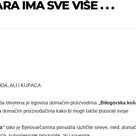
 IMA SVE VIŠE . . .
A, ALI I KUPACA
rada otvorena je trgovina domaćim proizvodima
„Bilogorska koš
 ga domaćim proizvođačima kako bi mogli lakše plasirati svoje
a“
tako je Bjelovarčanima ponudila različite sireve, med, doma
vrće, suhomesnate proizvode, ali i suvenire.