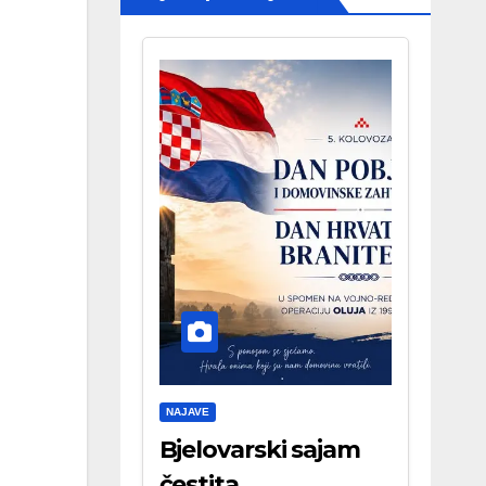
NAJAVE
Bjelovarski sajam
čestita . . .