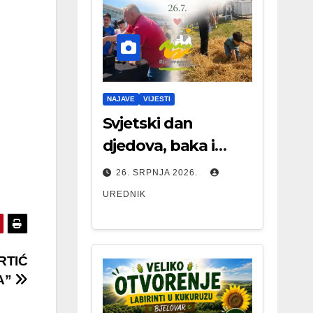
NAJAVE
VIJESTI
Svjetski dan
djedova, baka i
starijih osoba
26. SRPNJA 2026.
UREDNIK
RTIĆ
A”