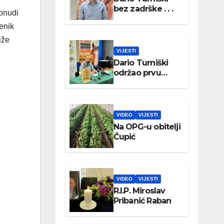
bez zadrške . . .
onudi
jenik
iže
VIJESTI
Dario Turniški
održao prvu
konferenciju za
medije
VIDEO
VIJESTI
Na OPG-u obitelji
Čupić
VIDEO
VIJESTI
R.I.P. Miroslav
Pribanić Raban