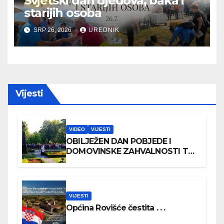
Svjetski dan djedova, baka i
starijih osoba
SRP 26, 2026
UREDNIK
Vijesti
VIDEO
VIJESTI
OBILJEŽEN DAN POBJEDE I
DOMOVINSKE ZAHVALNOSTI TE
DAN HRVATSKIH BRANITELJA
VIJESTI
Općina Rovišće čestita . . .