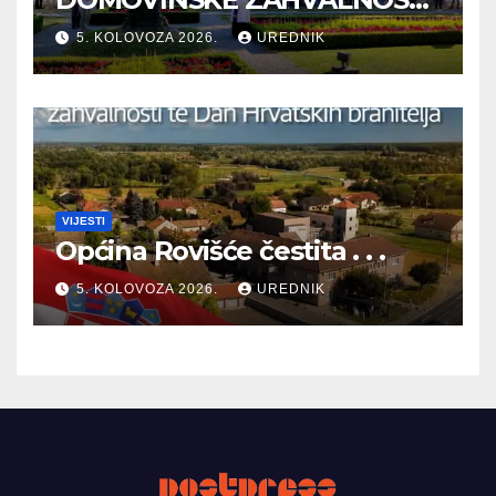
TE DAN HRVATSKIH
5. KOLOVOZA 2026.
UREDNIK
BRANITELJA
VIJESTI
Općina Rovišće čestita . . .
5. KOLOVOZA 2026.
UREDNIK