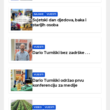
NAJAVE
VIJESTI
Svjetski dan djedova, baka i
starijih osoba
VIJESTI
Dario Turniški bez zadrške . . .
VIJESTI
Dario Turniški održao prvu
konferenciju za medije
VIDEO
VIJESTI