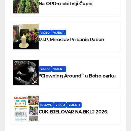
Na OPG-u obitelji Čupić
VIDEO
VIJESTI
R.I.P. Miroslav Pribanić Raban
VIDEO
VIJESTI
“Clowning Around” u Boho parku
NAJAVE
VIDEO
VIJESTI
CUK BJELOVAR NA BKLJ 2026.