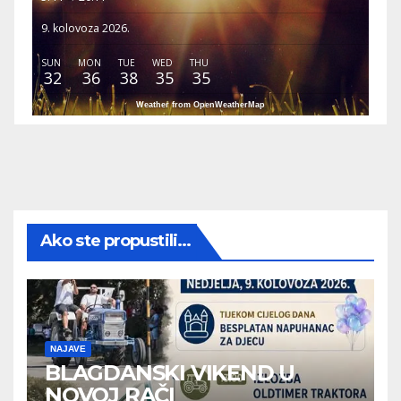
9. kolovoza 2026.
SUN
MON
TUE
WED
THU
32
36
38
35
35
Weather from OpenWeatherMap
Ako ste propustili...
NAJAVE
BLAGDANSKI VIKEND U
NOVOJ RAČI