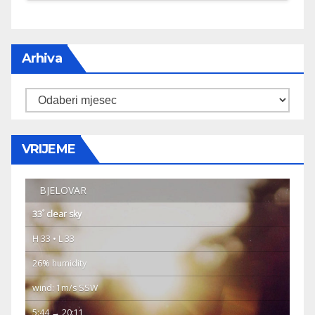
Arhiva
Arhiva
VRIJEME
BJELOVAR
°
33
clear sky
H 33 • L 33
26% humidity
wind: 1m/s SSW
5:44 → 20:11