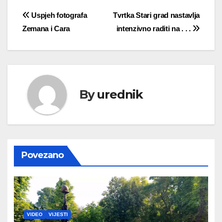
Navigacija
Uspjeh fotografa
Tvrtka Stari grad nastavlja
Zemana i Cara
intenzivno raditi na . . .
objava
By
urednik
Povezano
VIDEO
VIJESTI