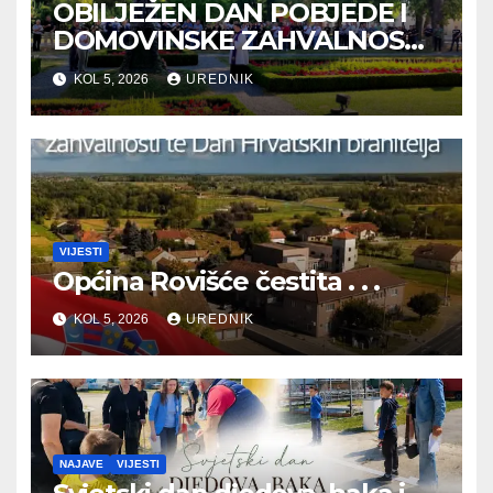
OBILJEŽEN DAN POBJEDE I
DOMOVINSKE ZAHVALNOSTI
TE DAN HRVATSKIH
KOL 5, 2026
UREDNIK
BRANITELJA
VIJESTI
Općina Rovišće čestita . . .
KOL 5, 2026
UREDNIK
NAJAVE
VIJESTI