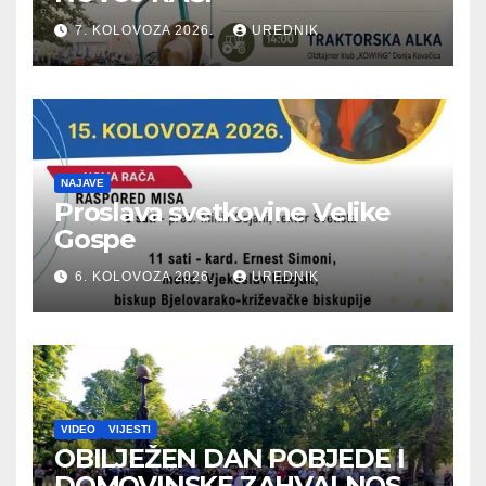
7. KOLOVOZA 2026.
UREDNIK
NAJAVE
Proslava svetkovine Velike
Gospe
6. KOLOVOZA 2026.
UREDNIK
VIDEO
VIJESTI
OBILJEŽEN DAN POBJEDE I
DOMOVINSKE ZAHVALNOSTI