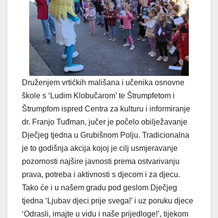
Druženjem vrtićkih mališana i učenika osnovne
škole s ‘Ludim Klobučarom’ te Štrumpfetom i
Štrumpfom ispred Centra za kulturu i informiranje
dr. Franjo Tuđman, jučer je počelo obilježavanje
Dječjeg tjedna u Grubišnom Polju. Tradicionalna
je to godišnja akcija kojoj je cilj usmjeravanje
pozornosti najšire javnosti prema ostvarivanju
prava, potreba i aktivnosti s djecom i za djecu.
Tako će i u našem gradu pod geslom Dječjeg
tjedna ‘Ljubav djeci prije svega!’ i uz poruku djece
‘Odrasli, imajte u vidu i naše prijedloge!’, tijekom