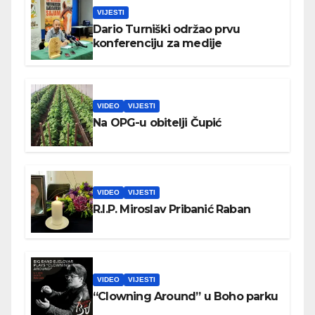
VIJESTI
Dario Turniški održao prvu
konferenciju za medije
VIDEO
VIJESTI
Na OPG-u obitelji Čupić
VIDEO
VIJESTI
R.I.P. Miroslav Pribanić Raban
VIDEO
VIJESTI
“Clowning Around” u Boho parku