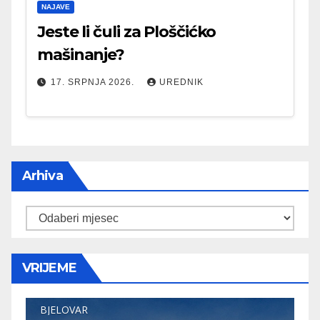
NAJAVE
Jeste li čuli za Ploščićko
mašinanje?
17. SRPNJA 2026.
UREDNIK
Arhiva
Arhiva
VRIJEME
BJELOVAR