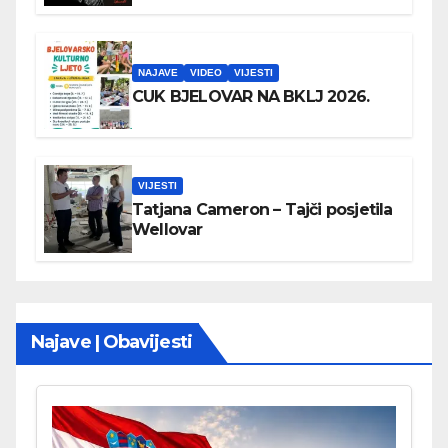
NAJAVE
VIDEO
VIJESTI
CUK BJELOVAR NA BKLJ 2026.
VIJESTI
Tatjana Cameron – Tajči posjetila
Wellovar
Najave | Obavijesti