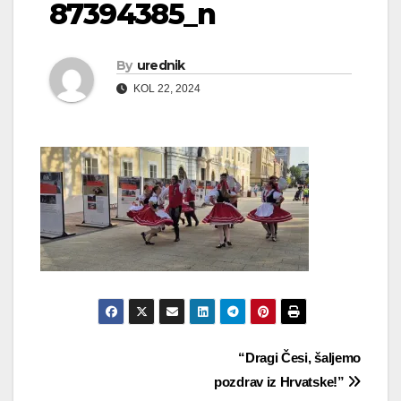
87394385_n
By
urednik
KOL 22, 2024
Navigacija
“Dragi Česi, šaljemo
pozdrav iz Hrvatske!”
objava