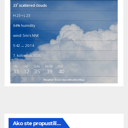
°
23
scattered clouds
H 23 • L 23
64% humidity
wind: 5m/s NNE
5:42 → 20:14
7. kolovoza 2026.
FRI
SAT
SUN
MON
TUE
33
32
35
39
40
Weather from OpenWeatherMap
Ako ste propustili...