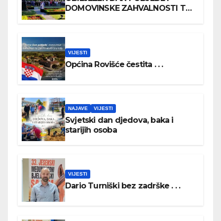
DOMOVINSKE ZAHVALNOSTI TE
DAN HRVATSKIH BRANITELJA
VIJESTI
Općina Rovišće čestita . . .
NAJAVE
VIJESTI
Svjetski dan djedova, baka i
starijih osoba
VIJESTI
Dario Turniški bez zadrške . . .