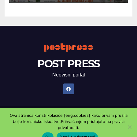
POST PRESS
Neovisni portal
Ova stranica koristi kolačiće [eng.cookies] kako bi vam pružila
Proudly powered by WordPress
|
Theme: Newsup by
Themeansar
.
bolje korisničko iskustvo.Prihvaćanjem pristajete na pravila
privatnosti.
Marketing oglasnik
Kontaktirajte nas
Pravila privatnosti
Ok
Pravila privatnosti