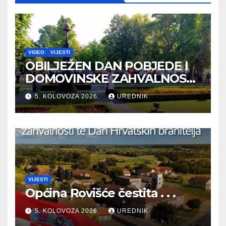
VIDEO
VIJESTI
OBILJEŽEN DAN POBJEDE I
DOMOVINSKE ZAHVALNOSTI
TE DAN HRVATSKIH
5. KOLOVOZA 2026.
UREDNIK
BRANITELJA
VIJESTI
Općina Rovišće čestita . . .
5. KOLOVOZA 2026.
UREDNIK