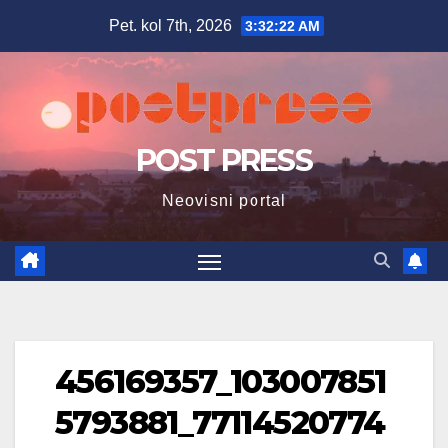
Skip
Pet. kol 7th, 2026
3:32:23 AM
to
content
POST PRESS
Neovisni portal
456169357_103007851
5793881_77114520774