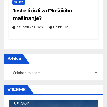
NAJAVE
Jeste li čuli za Ploščićko
mašinanje?
17. SRPNJA 2026.
UREDNIK
Arhiva
Arhiva
VRIJEME
BJELOVAR