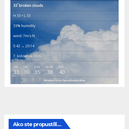
°
33
broken clouds
H 33 • L 33
33% humidity
wind: 7m/s N
5:42 → 20:14
7. kolovoza 2026.
FRI
SAT
SUN
MON
TUE
33
30
35
38
40
Weather from OpenWeatherMap
Ako ste propustili...