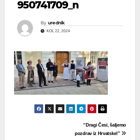
950741709_n
By
urednik
KOL 22, 2024
Navigacija
“Dragi Česi, šaljemo
pozdrav iz Hrvatske!”
objava