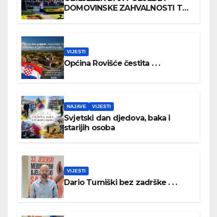
DOMOVINSKE ZAHVALNOSTI TE
DAN HRVATSKIH BRANITELJA
VIJESTI
Općina Rovišće čestita . . .
NAJAVE
VIJESTI
Svjetski dan djedova, baka i
starijih osoba
VIJESTI
Dario Turniški bez zadrške . . .