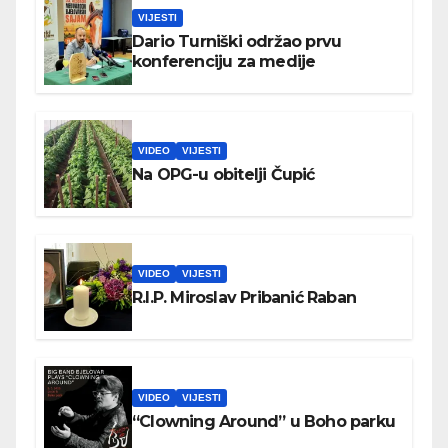
VIJESTI
Dario Turniški održao prvu
konferenciju za medije
VIDEO
VIJESTI
Na OPG-u obitelji Čupić
VIDEO
VIJESTI
R.I.P. Miroslav Pribanić Raban
VIDEO
VIJESTI
“Clowning Around” u Boho parku