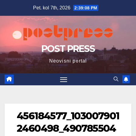
Skip
Pet. kol 7th, 2026
2:39:09 PM
to
content
POST PRESS
Neovisni portal
456184577_103007901
2460498_490785504