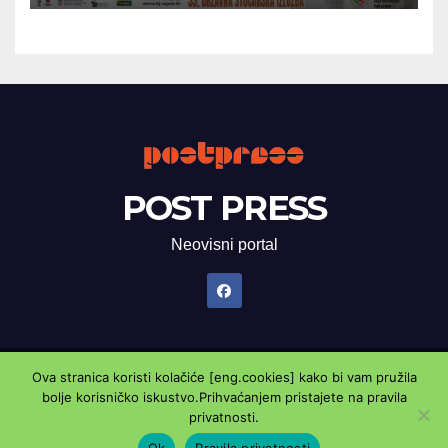
POST PRESS
Neovisni portal
Ova stranica koristi kolačiće [eng.cookies] kako bi vam pružila
Proudly powered by WordPress
|
Theme: Newsup by
Themeansar
.
bolje korisničko iskustvo.Prihvaćanjem pristajete na pravila
privatnosti.
Marketing oglasnik
Kontaktirajte nas
Pravila privatnosti
Ok
Pravila privatnosti