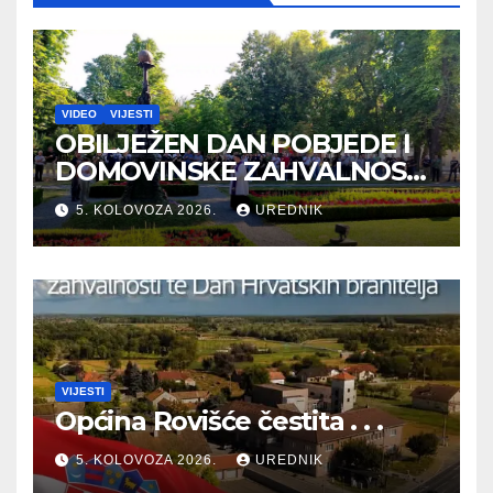
VIDEO
VIJESTI
OBILJEŽEN DAN POBJEDE I
DOMOVINSKE ZAHVALNOSTI
TE DAN HRVATSKIH
5. KOLOVOZA 2026.
UREDNIK
BRANITELJA
VIJESTI
Općina Rovišće čestita . . .
5. KOLOVOZA 2026.
UREDNIK