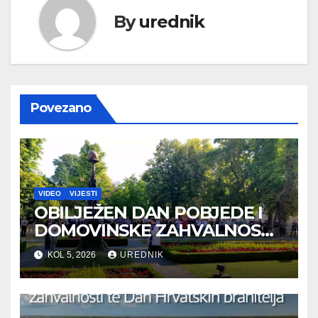
By
urednik
Povezano
VIDEO
VIJESTI
OBILJEŽEN DAN POBJEDE I
DOMOVINSKE ZAHVALNOSTI
TE DAN HRVATSKIH
KOL 5, 2026
UREDNIK
BRANITELJA