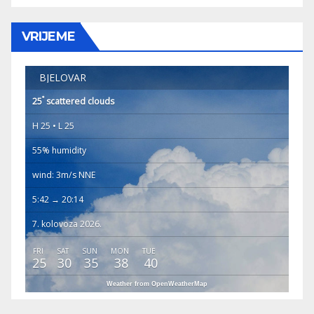
VRIJEME
BJELOVAR
°
25
scattered clouds
H 25 • L 25
55% humidity
wind: 3m/s NNE
5:42 → 20:14
7. kolovoza 2026.
FRI
SAT
SUN
MON
TUE
25
30
35
38
40
Weather from OpenWeatherMap