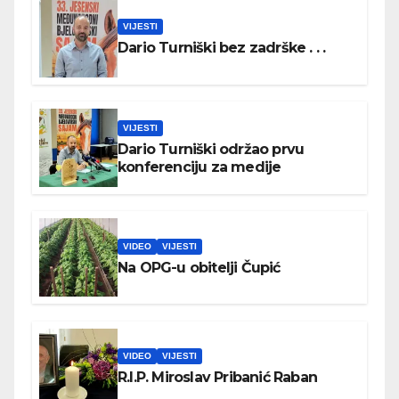
VIJESTI
Dario Turniški bez zadrške . . .
VIJESTI
Dario Turniški održao prvu
konferenciju za medije
VIDEO
VIJESTI
Na OPG-u obitelji Čupić
VIDEO
VIJESTI
R.I.P. Miroslav Pribanić Raban