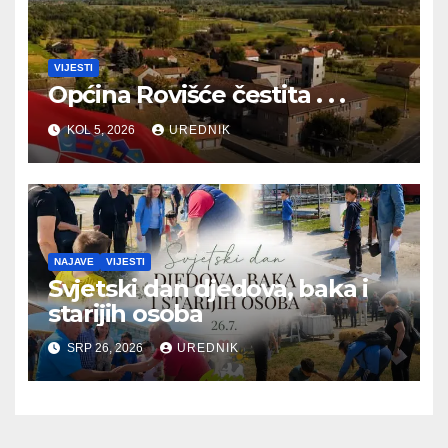
VIJESTI
Općina Rovišće čestita . . .
KOL 5, 2026
UREDNIK
NAJAVE
VIJESTI
Svjetski dan djedova, baka i
starijih osoba
SRP 26, 2026
UREDNIK