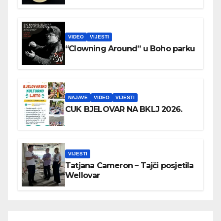
VIDEO
VIJESTI
“Clowning Around” u Boho parku
NAJAVE
VIDEO
VIJESTI
CUK BJELOVAR NA BKLJ 2026.
VIJESTI
Tatjana Cameron – Tajči posjetila
Wellovar