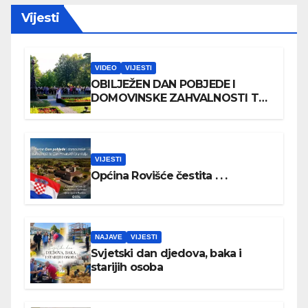
Vijesti
VIDEO
VIJESTI
OBILJEŽEN DAN POBJEDE I
DOMOVINSKE ZAHVALNOSTI TE
DAN HRVATSKIH BRANITELJA
VIJESTI
Općina Rovišće čestita . . .
NAJAVE
VIJESTI
Svjetski dan djedova, baka i
starijih osoba