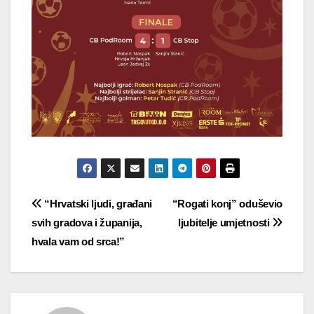
Navigacija
“Hrvatski ljudi, građani
“Rogati konj” oduševio
svih gradova i županija,
ljubitelje umjetnosti
objava
hvala vam od srca!”