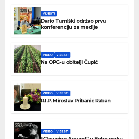
VIJESTI
Dario Turniški održao prvu
konferenciju za medije
VIDEO
VIJESTI
Na OPG-u obitelji Čupić
VIDEO
VIJESTI
R.I.P. Miroslav Pribanić Raban
VIDEO
VIJESTI
“Clowning Around” u Boho parku