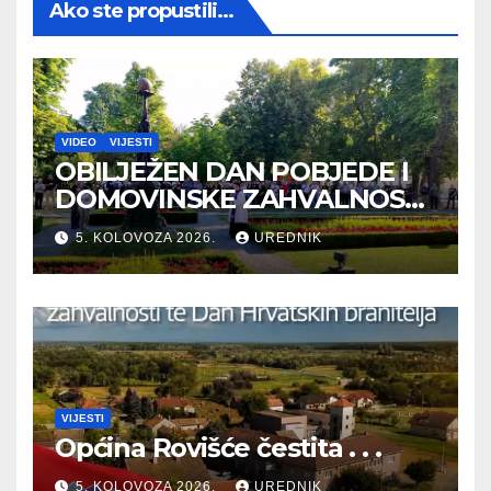
Ako ste propustili...
VIDEO
VIJESTI
OBILJEŽEN DAN POBJEDE I
DOMOVINSKE ZAHVALNOSTI
TE DAN HRVATSKIH
5. KOLOVOZA 2026.
UREDNIK
BRANITELJA
VIJESTI
Općina Rovišće čestita . . .
5. KOLOVOZA 2026.
UREDNIK