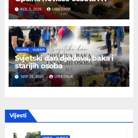
KOL 5, 2026
UREDNIK
NAJAVE
VIJESTI
Svjetski dan djedova, baka i
starijih osoba
SRP 26, 2026
UREDNIK
Vijesti
VIDEO
VIJESTI