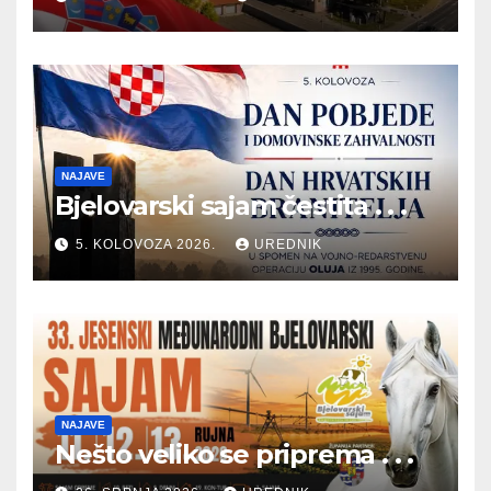
NAJAVE
Bjelovarski sajam čestita . . .
5. KOLOVOZA 2026.
UREDNIK
NAJAVE
Nešto veliko se priprema . . .