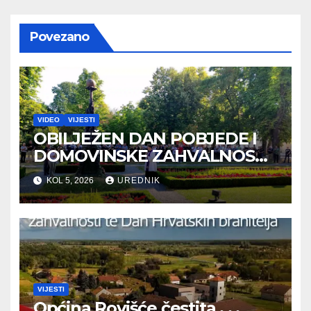
Povezano
VIDEO
VIJESTI
OBILJEŽEN DAN POBJEDE I
DOMOVINSKE ZAHVALNOSTI
TE DAN HRVATSKIH
KOL 5, 2026
UREDNIK
BRANITELJA
VIJESTI
Općina Rovišće čestita . . .