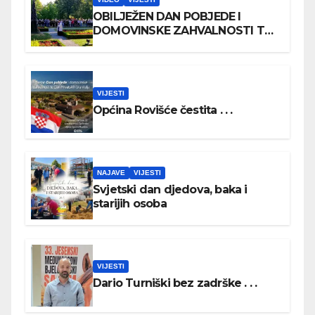
OBILJEŽEN DAN POBJEDE I
DOMOVINSKE ZAHVALNOSTI TE
DAN HRVATSKIH BRANITELJA
VIJESTI
Općina Rovišće čestita . . .
NAJAVE
VIJESTI
Svjetski dan djedova, baka i
starijih osoba
VIJESTI
Dario Turniški bez zadrške . . .