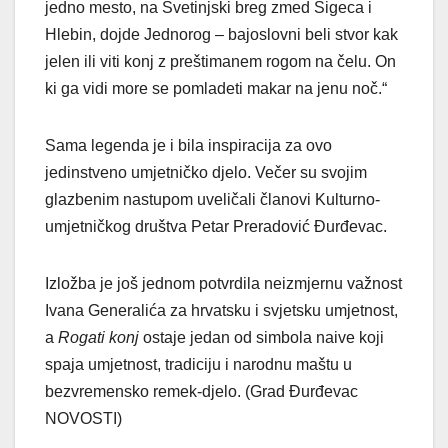
jedno mesto, na Svetinjski breg zmed Sigeca i
Hlebin, dojde Jednorog – bajoslovni beli stvor kak
jelen ili viti konj z preštimanem rogom na čelu. On
ki ga vidi more se pomladeti makar na jenu noč.“
Sama legenda je i bila inspiracija za ovo
jedinstveno umjetničko djelo. Večer su svojim
glazbenim nastupom uveličali članovi Kulturno-
umjetničkog društva Petar Preradović Đurđevac.
Izložba je još jednom potvrdila neizmjernu važnost
Ivana Generalića za hrvatsku i svjetsku umjetnost,
a
Rogati konj
ostaje jedan od simbola naive koji
spaja umjetnost, tradiciju i narodnu maštu u
bezvremensko remek-djelo. (Grad Đurđevac
NOVOSTI)