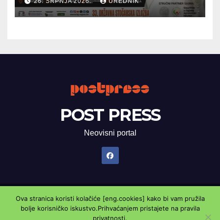
26. SRPNJA 2026.
UREDNIK
POST PRESS
Neovisni portal
Ova stranica koristi kolačiće [eng.cookies] kako bi vam pružila
Proudly powered by WordPress
|
Theme: Newsup by
Themeansar
.
bolje korisničko iskustvo.Prihvaćanjem pristajete na pravila
privatnosti.