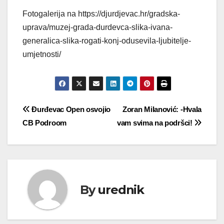
Fotogalerija na https://djurdjevac.hr/gradska-
uprava/muzej-grada-durdevca-slika-ivana-
generalica-slika-rogati-konj-odusevila-ljubitelje-
umjetnosti/
Navigacija
Đurđevac Open osvojio
Zoran Milanović: -Hvala
CB Podroom
vam svima na podršci!
objava
By
urednik