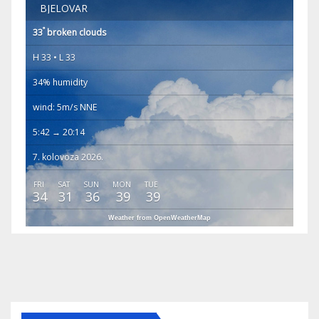
BJELOVAR
°
33
broken clouds
H 33 • L 33
34% humidity
wind: 5m/s NNE
5:42 → 20:14
7. kolovoza 2026.
FRI
SAT
SUN
MON
TUE
34
31
36
39
39
Weather from OpenWeatherMap