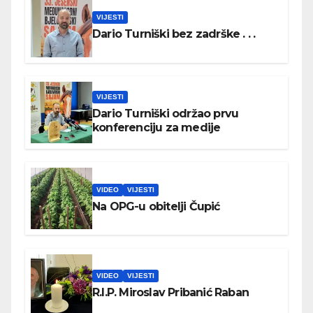
VIJESTI
Dario Turniški bez zadrške . . .
VIJESTI
Dario Turniški održao prvu
konferenciju za medije
VIDEO
VIJESTI
Na OPG-u obitelji Čupić
VIDEO
VIJESTI
R.I.P. Miroslav Pribanić Raban