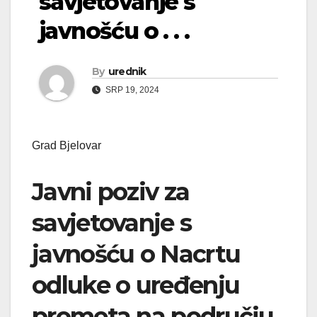
savjetovanje s
javnošću o . . .
By
urednik
SRP 19, 2024
Grad Bjelovar
Javni poziv za
savjetovanje s
javnošću o Nacrtu
odluke o uređenju
prometa na području