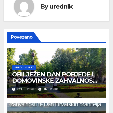
By
urednik
Povezano
VIDEO
VIJESTI
OBILJEŽEN DAN POBJEDE I
DOMOVINSKE ZAHVALNOSTI
TE DAN HRVATSKIH
KOL 5, 2026
UREDNIK
BRANITELJA