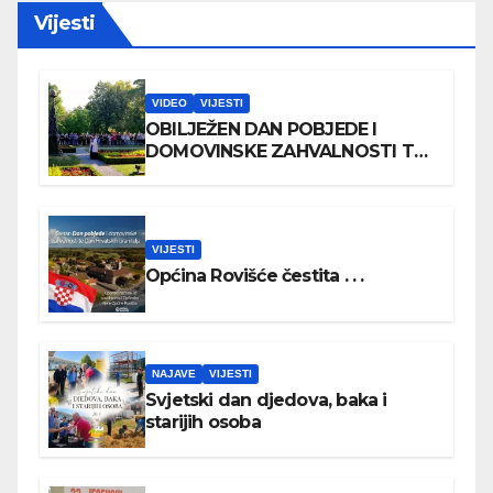
Vijesti
VIDEO
VIJESTI
OBILJEŽEN DAN POBJEDE I
DOMOVINSKE ZAHVALNOSTI TE
DAN HRVATSKIH BRANITELJA
VIJESTI
Općina Rovišće čestita . . .
NAJAVE
VIJESTI
Svjetski dan djedova, baka i
starijih osoba