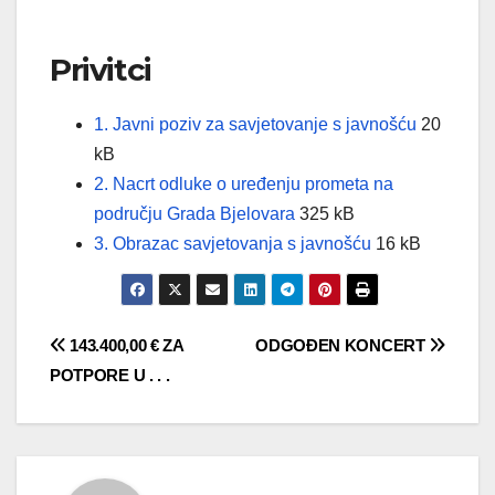
Privitci
File
docx
File
1. Javni poziv za savjetovanje s javnošću
20
extension
size:
kB
2. Nacrt odluke o uređenju prometa na
File
doc
File
području Grada Bjelovara
325 kB
extension:
File
docx
size:
File
3. Obrazac savjetovanja s javnošću
16 kB
extension:
size:
Navigacija
143.400,00 € ZA
ODGOĐEN KONCERT
POTPORE U . . .
objava