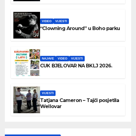
VIDEO
VIJESTI
“Clowning Around” u Boho parku
NAJAVE
VIDEO
VIJESTI
CUK BJELOVAR NA BKLJ 2026.
VIJESTI
Tatjana Cameron – Tajči posjetila
Wellovar