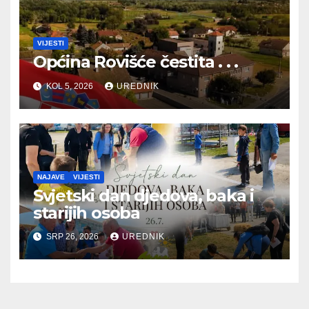
VIJESTI
Općina Rovišće čestita . . .
KOL 5, 2026
UREDNIK
NAJAVE
VIJESTI
Svjetski dan djedova, baka i
starijih osoba
SRP 26, 2026
UREDNIK