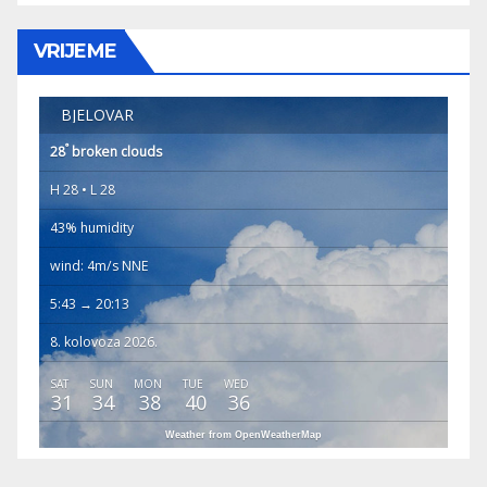
VRIJEME
BJELOVAR
°
28
broken clouds
H 28 • L 28
43% humidity
wind: 4m/s NNE
5:43 → 20:13
8. kolovoza 2026.
SAT
SUN
MON
TUE
WED
31
34
38
40
36
Weather from OpenWeatherMap