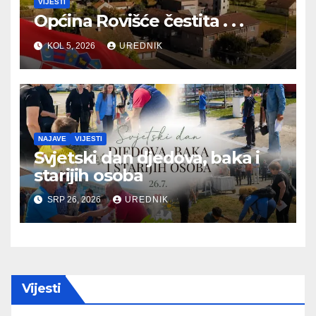
VIJESTI
Općina Rovišće čestita . . .
KOL 5, 2026
UREDNIK
NAJAVE
VIJESTI
Svjetski dan djedova, baka i
starijih osoba
SRP 26, 2026
UREDNIK
Vijesti