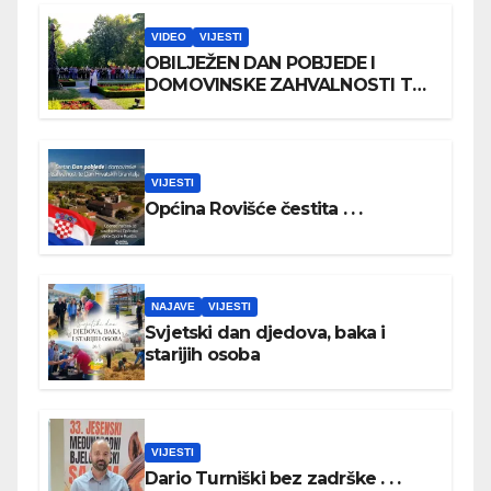
VIDEO
VIJESTI
OBILJEŽEN DAN POBJEDE I
DOMOVINSKE ZAHVALNOSTI TE
DAN HRVATSKIH BRANITELJA
VIJESTI
Općina Rovišće čestita . . .
NAJAVE
VIJESTI
Svjetski dan djedova, baka i
starijih osoba
VIJESTI
Dario Turniški bez zadrške . . .