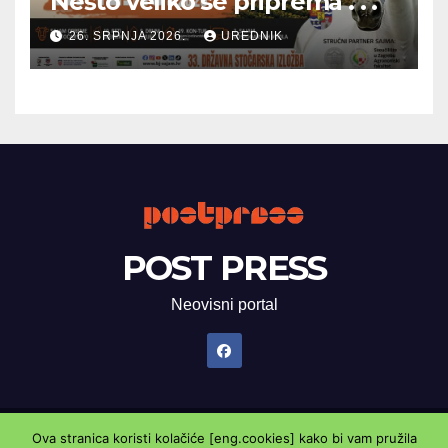
Nešto veliko se priprema . . .
26. SRPNJA 2026.
UREDNIK
POST PRESS
Neovisni portal
Ova stranica koristi kolačiće [eng.cookies] kako bi vam pružila
Proudly powered by WordPress
|
Theme: Newsup by
Themeansar
.