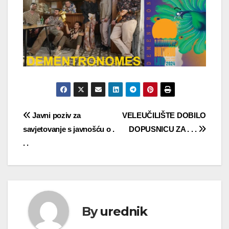
Navigacija
Javni poziv za
VELEUČILIŠTE DOBILO
savjetovanje s javnošću o .
DOPUSNICU ZA . . .
objava
. .
By
urednik