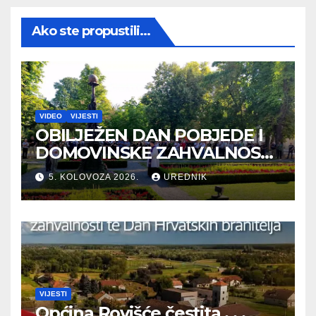
Ako ste propustili...
VIDEO
VIJESTI
OBILJEŽEN DAN POBJEDE I
DOMOVINSKE ZAHVALNOSTI
TE DAN HRVATSKIH
5. KOLOVOZA 2026.
UREDNIK
BRANITELJA
VIJESTI
Općina Rovišće čestita . . .