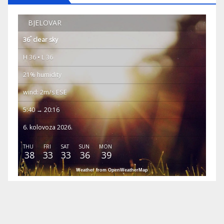
BJELOVAR
°
36
clear sky
H 36 • L 36
21% humidity
wind: 2m/s ESE
5:40 → 20:16
6. kolovoza 2026.
THU
FRI
SAT
SUN
MON
38
33
33
36
39
Weather from OpenWeatherMap