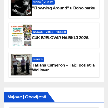
VIDEO
VIJESTI
“Clowning Around” u Boho parku
NAJAVE
VIDEO
VIJESTI
CUK BJELOVAR NA BKLJ 2026.
VIJESTI
Tatjana Cameron – Tajči posjetila
Wellovar
Najave | Obavijesti