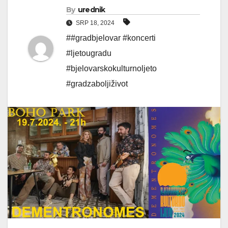
By
urednik
SRP 18, 2024
##gradbjelovar #koncerti
#ljetougradu
#bjelovarskokulturnoljeto
#gradzaboljiživot