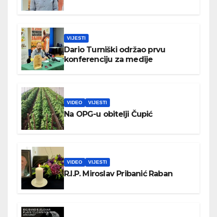
VIJESTI
Dario Turniški održao prvu
konferenciju za medije
VIDEO
VIJESTI
Na OPG-u obitelji Čupić
VIDEO
VIJESTI
R.I.P. Miroslav Pribanić Raban