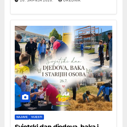
26. SRPNJA 2026.
UREDNIK
NAJAVE
VIJESTI
Svjetski dan djedova, baka i