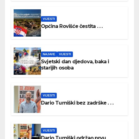
VIJESTI
Općina Rovišće čestita . . .
NAJAVE
VIJESTI
Svjetski dan djedova, baka i
starijih osoba
VIJESTI
Dario Turniški bez zadrške . . .
VIJESTI
Dario Turniški održao prvu