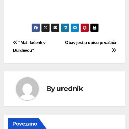
Navigacija
”Mali fašenk v
Obavijest o upisu prvašića
Đurđevcu”
objava
By
urednik
Povezano