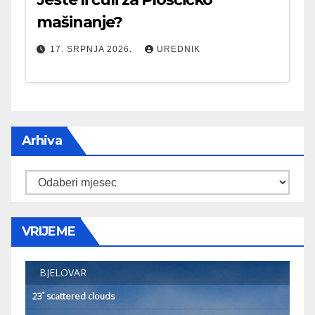
mašinanje?
17. SRPNJA 2026.
UREDNIK
Arhiva
Arhiva
VRIJEME
BJELOVAR
°
23
scattered clouds