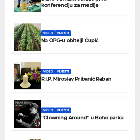
konferenciju za medije
VIDEO
VIJESTI
Na OPG-u obitelji Čupić
VIDEO
VIJESTI
R.I.P. Miroslav Pribanić Raban
VIDEO
VIJESTI
“Clowning Around” u Boho parku