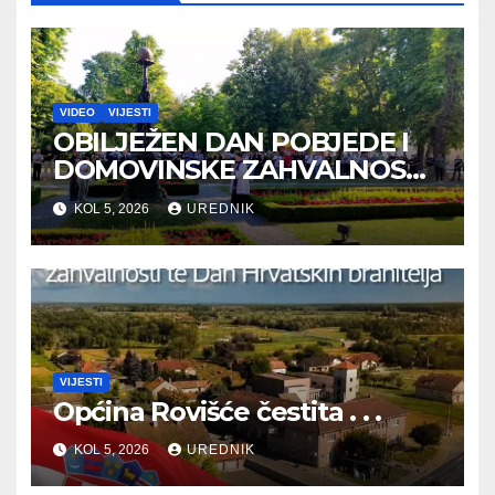
VIDEO
VIJESTI
OBILJEŽEN DAN POBJEDE I
DOMOVINSKE ZAHVALNOSTI
TE DAN HRVATSKIH
KOL 5, 2026
UREDNIK
BRANITELJA
VIJESTI
Općina Rovišće čestita . . .
KOL 5, 2026
UREDNIK