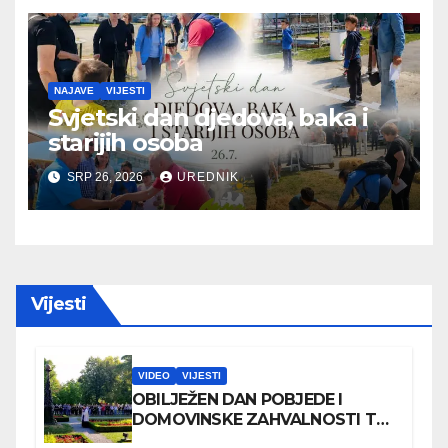
NAJAVE
VIJESTI
Svjetski dan djedova, baka i
starijih osoba
SRP 26, 2026
UREDNIK
Vijesti
VIDEO
VIJESTI
OBILJEŽEN DAN POBJEDE I
DOMOVINSKE ZAHVALNOSTI TE
DAN HRVATSKIH BRANITELJA