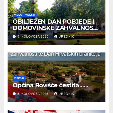
VIDEO
VIJESTI
OBILJEŽEN DAN POBJEDE I
DOMOVINSKE ZAHVALNOSTI
TE DAN HRVATSKIH
5. KOLOVOZA 2026.
UREDNIK
BRANITELJA
VIJESTI
Općina Rovišće čestita . . .
5. KOLOVOZA 2026.
UREDNIK