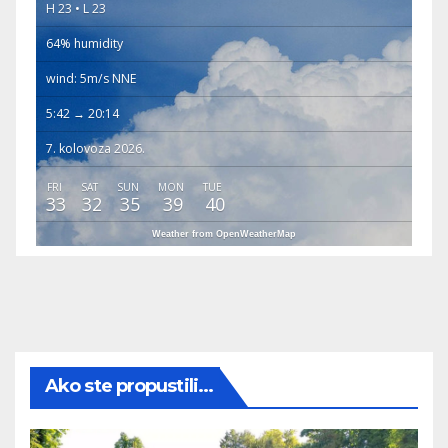
H 23 • L 23
64% humidity
wind: 5m/s NNE
5:42 → 20:14
7. kolovoza 2026.
FRI
SAT
SUN
MON
TUE
33
32
35
39
40
Weather from OpenWeatherMap
Ako ste propustili...