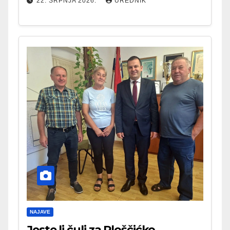
22. SRPNJA 2026.
UREDNIK
NAJAVE
Jeste li čuli za Ploščićko