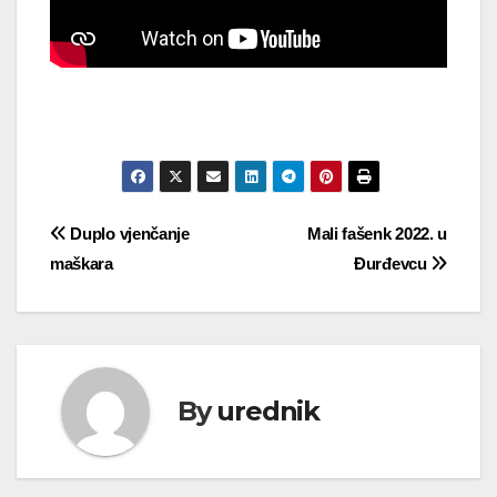
Navigacija
Duplo vjenčanje
Mali fašenk 2022. u
maškara
Đurđevcu
objava
By
urednik