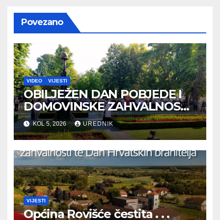
Povezano
VIDEO
VIJESTI
OBILJEŽEN DAN POBJEDE I
DOMOVINSKE ZAHVALNOSTI
TE DAN HRVATSKIH
KOL 5, 2026
UREDNIK
BRANITELJA
VIJESTI
Općina Rovišće čestita . . .