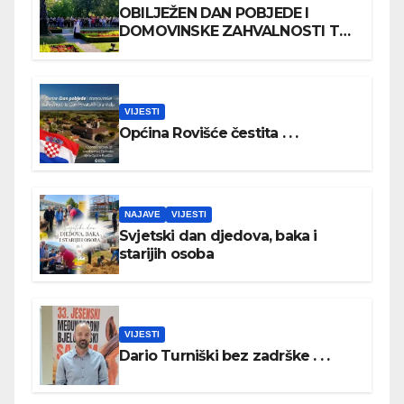
OBILJEŽEN DAN POBJEDE I
DOMOVINSKE ZAHVALNOSTI TE
DAN HRVATSKIH BRANITELJA
VIJESTI
Općina Rovišće čestita . . .
NAJAVE
VIJESTI
Svjetski dan djedova, baka i
starijih osoba
VIJESTI
Dario Turniški bez zadrške . . .