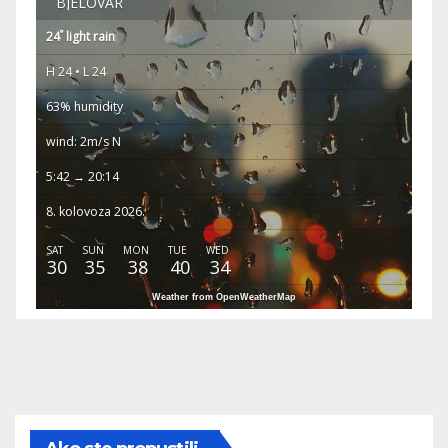
BJELOVAR
°
24
light rain
H 24 • L 24
63% humidity
wind: 2m/s N
5:42 → 20:14
8. kolovoza 2026.
SAT
SUN
MON
TUE
WED
30
35
38
40
34
Weather from OpenWeatherMap