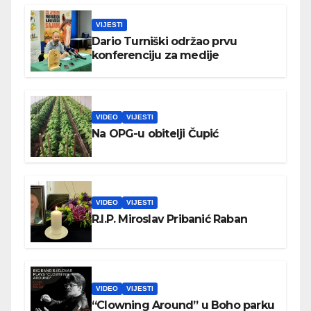
VIJESTI
Dario Turniški održao prvu
konferenciju za medije
VIDEO
VIJESTI
Na OPG-u obitelji Čupić
VIDEO
VIJESTI
R.I.P. Miroslav Pribanić Raban
VIDEO
VIJESTI
“Clowning Around” u Boho parku