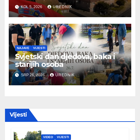
KOL 5, 2026
UREDNIK
NAJAVE
VIJESTI
Svjetski dan djedova, baka i
starijih osoba
SRP 26, 2026
UREDNIK
Vijesti
VIDEO
VIJESTI