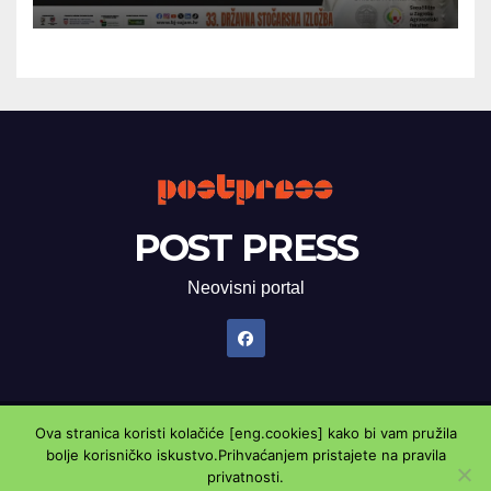
POST PRESS
Neovisni portal
Ova stranica koristi kolačiće [eng.cookies] kako bi vam pružila
Proudly powered by WordPress
|
Theme: Newsup by
Themeansar
.
bolje korisničko iskustvo.Prihvaćanjem pristajete na pravila
privatnosti.