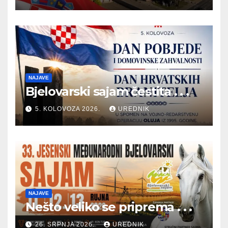
NAJAVE
Bjelovarski sajam čestita . . .
5. KOLOVOZA 2026.
UREDNIK
NAJAVE
Nešto veliko se priprema . . .
26. SRPNJA 2026.
UREDNIK