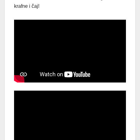
krafne i čaj!