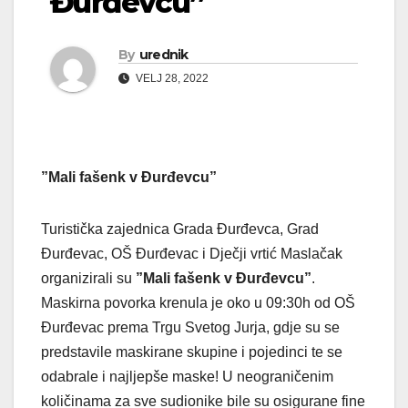
Đurđevcu”
By
urednik
VELJ 28, 2022
”Mali fašenk v Đurđevcu”
Turistička zajednica Grada Đurđevca, Grad
Đurđevac, OŠ Đurđevac i Dječji vrtić Maslačak
organizirali su
”Mali fašenk v Đurđevcu”
.
Maskirna povorka krenula je oko u 09:30h od OŠ
Đurđevac prema Trgu Svetog Jurja, gdje su se
predstavile maskirane skupine i pojedinci te se
odabrale i najljepše maske! U neograničenim
količinama za sve sudionike bile su osigurane fine