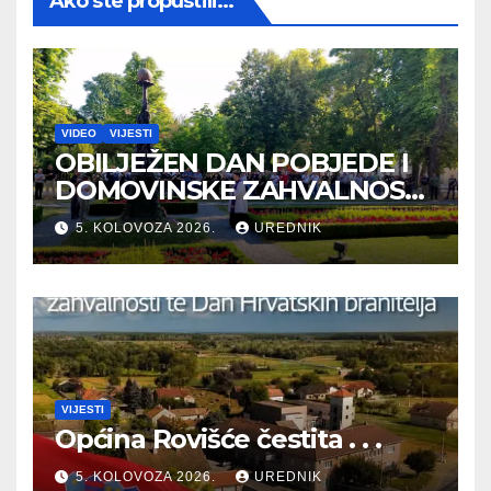
Ako ste propustili...
VIDEO
VIJESTI
OBILJEŽEN DAN POBJEDE I
DOMOVINSKE ZAHVALNOSTI
TE DAN HRVATSKIH
5. KOLOVOZA 2026.
UREDNIK
BRANITELJA
VIJESTI
Općina Rovišće čestita . . .
5. KOLOVOZA 2026.
UREDNIK