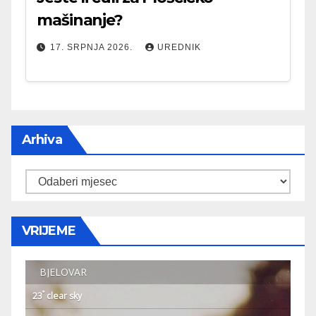
mašinanje?
17. SRPNJA 2026.
UREDNIK
Arhiva
Arhiva
VRIJEME
BJELOVAR
°
23
clear sky