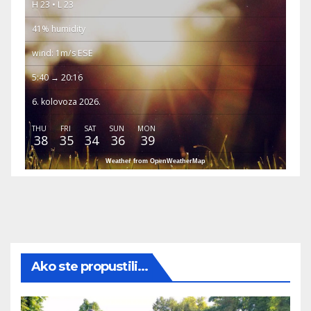
H 23 • L 23
41% humidity
wind: 1m/s ESE
5:40 → 20:16
6. kolovoza 2026.
THU
FRI
SAT
SUN
MON
38
35
34
36
39
Weather from OpenWeatherMap
Ako ste propustili...