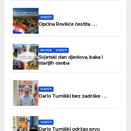
VIJESTI
Općina Rovišće čestita . . .
NAJAVE
VIJESTI
Svjetski dan djedova, baka i
starijih osoba
VIJESTI
Dario Turniški bez zadrške . . .
VIJESTI
Dario Turniški održao prvu