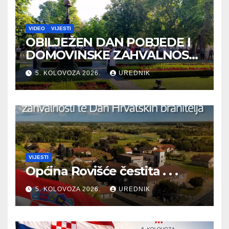
VIDEO
VIJESTI
OBILJEŽEN DAN POBJEDE I
DOMOVINSKE ZAHVALNOSTI
TE DAN HRVATSKIH
5. KOLOVOZA 2026.
UREDNIK
BRANITELJA
VIJESTI
Općina Rovišće čestita . . .
5. KOLOVOZA 2026.
UREDNIK