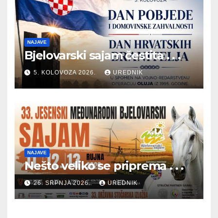
NAJAVE
Bjelovarski sajam čestita . . .
5. KOLOVOZA 2026.
UREDNIK
NAJAVE
Nešto veliko se priprema . . .
26. SRPNJA 2026.
UREDNIK