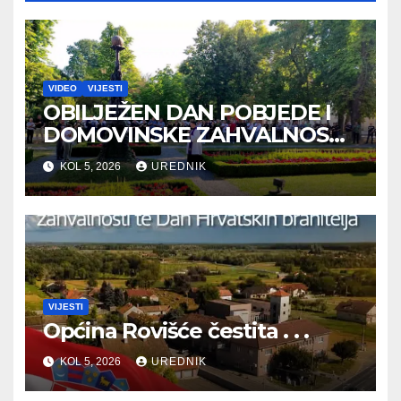
VIDEO
VIJESTI
OBILJEŽEN DAN POBJEDE I
DOMOVINSKE ZAHVALNOSTI
TE DAN HRVATSKIH
KOL 5, 2026
UREDNIK
BRANITELJA
VIJESTI
Općina Rovišće čestita . . .
KOL 5, 2026
UREDNIK