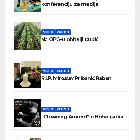
konferenciju za medije
VIDEO
VIJESTI
Na OPG-u obitelji Čupić
VIDEO
VIJESTI
R.I.P. Miroslav Pribanić Raban
VIDEO
VIJESTI
“Clowning Around” u Boho parku