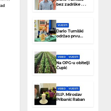
bez zadrške . . .
rad
VIJESTI
Dario Turniški
održao prvu
konferenciju za
medije
VIDEO
VIJESTI
Na OPG-u obitelji
Čupić
VIDEO
VIJESTI
R.I.P. Miroslav
Pribanić Raban