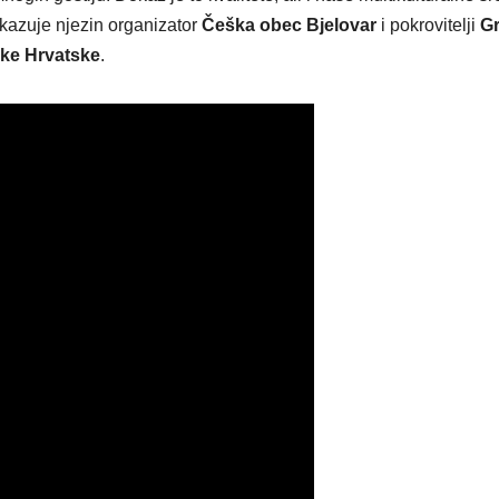
kazuje njezin organizator
Češka obec Bjelovar
i pokrovitelji
G
ike Hrvatske
.