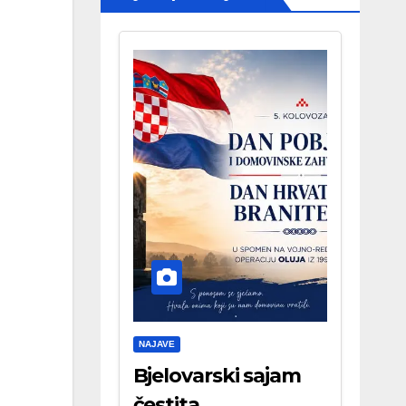
NAJAVE
Bjelovarski sajam
čestita . . .