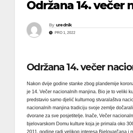
Održana 14. večer n
By
urednik
PRO 1, 2022
Održana 14. večer naci
Nakon dvije godine stanke zbog plandemije korona
je 14. Večer nacionalnih manjina. Bio je to veliki ku
predstavio samo djelić kulturnog stvaralaštva naci
nacionalnih manjina tradiciju svoje zemlje dočarali
dvorane za sve posjetitelje. Inače, Večer nacional
bjelovarskom Domu kulture koja je primala oko 300
2011. godine radi velikog interesa Bjelovarčana i mn