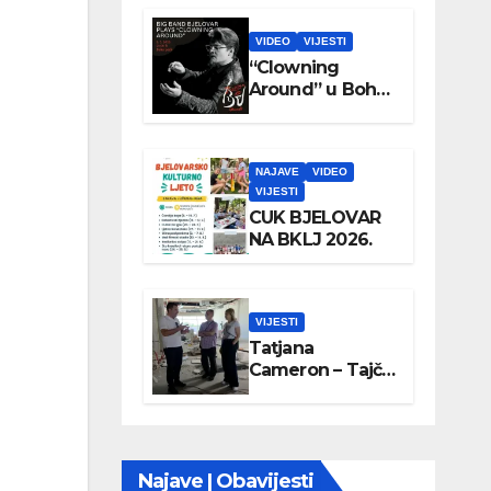
VIDEO
VIJESTI
“Clowning
Around” u Boho
parku
NAJAVE
VIDEO
VIJESTI
CUK BJELOVAR
NA BKLJ 2026.
VIJESTI
Tatjana
Cameron – Tajči
posjetila
Wellovar
Najave | Obavijesti