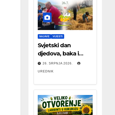
NAJAVE
VIJESTI
Svjetski dan
djedova, baka i
starijih osoba
26. SRPNJA 2026.
UREDNIK