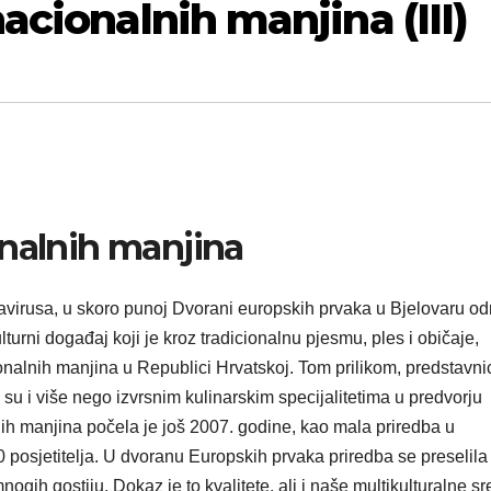
acionalnih manjina (III)
onalnih manjina
virusa, u skoro punoj Dvorani europskih prvaka u Bjelovaru o
lturni događaj koji je kroz tradicionalnu pjesmu, ples i običaje,
onalnih manjina u Republici Hrvatskoj. Tom prilikom, predstavni
 su i više nego izvrsnim kulinarskim specijalitetima u predvorju
nih manjina počela je još 2007. godine, kao mala priredba u
 posjetitelja. U dvoranu Europskih prvaka priredba se preselila
ogih gostiju. Dokaz je to kvalitete, ali i naše multikulturalne sr