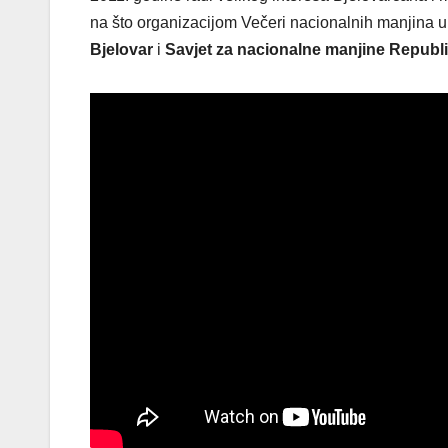
na što organizacijom Večeri nacionalnih manjina u
Bjelovar
i
Savjet za nacionalne manjine Republ