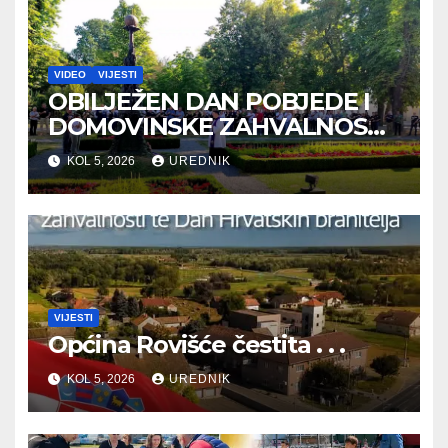
VIDEO
VIJESTI
OBILJEŽEN DAN POBJEDE I
DOMOVINSKE ZAHVALNOSTI
TE DAN HRVATSKIH
KOL 5, 2026
UREDNIK
BRANITELJA
VIJESTI
Općina Rovišće čestita . . .
KOL 5, 2026
UREDNIK