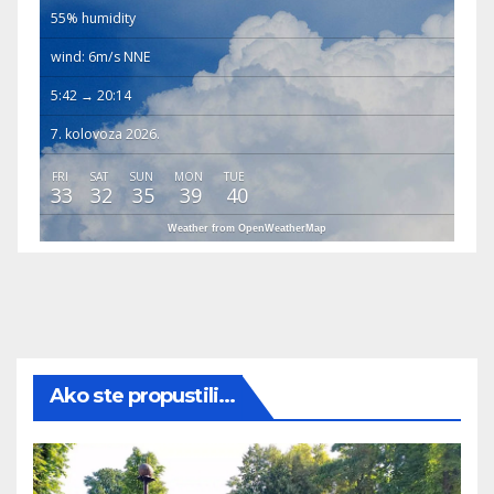
55% humidity
wind: 6m/s NNE
5:42 → 20:14
7. kolovoza 2026.
FRI
SAT
SUN
MON
TUE
33
32
35
39
40
Weather from OpenWeatherMap
Ako ste propustili...