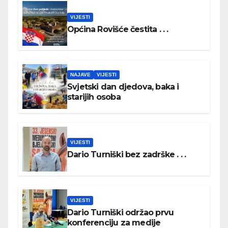
VIJESTI
Općina Rovišće čestita . . .
NAJAVE
VIJESTI
Svjetski dan djedova, baka i
starijih osoba
VIJESTI
Dario Turniški bez zadrške . . .
VIJESTI
Dario Turniški održao prvu
konferenciju za medije