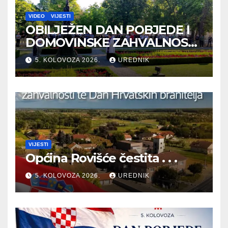
VIDEO
VIJESTI
OBILJEŽEN DAN POBJEDE I
DOMOVINSKE ZAHVALNOSTI
TE DAN HRVATSKIH
5. KOLOVOZA 2026.
UREDNIK
BRANITELJA
VIJESTI
Općina Rovišće čestita . . .
5. KOLOVOZA 2026.
UREDNIK