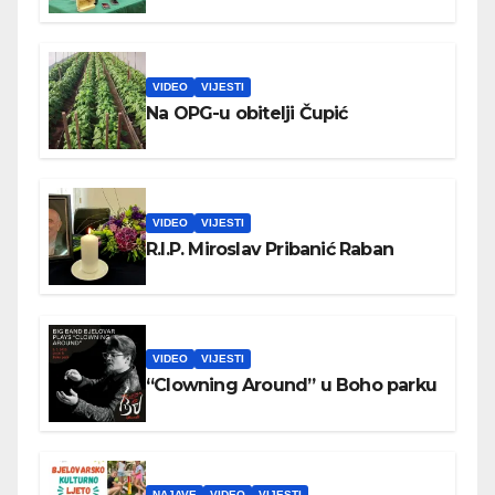
VIDEO
VIJESTI
Na OPG-u obitelji Čupić
VIDEO
VIJESTI
R.I.P. Miroslav Pribanić Raban
VIDEO
VIJESTI
“Clowning Around” u Boho parku
NAJAVE
VIDEO
VIJESTI