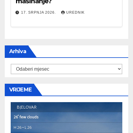
mašinanje?
17. SRPNJA 2026.
UREDNIK
Arhiva
Arhiva
VRIJEME
BJELOVAR
°
26
few clouds
H 26 • L 26