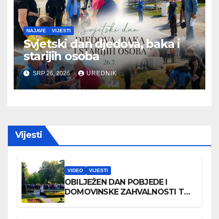
NAJAVE
VIJESTI
Svjetski dan djedova, baka i
starijih osoba
SRP 26, 2026
UREDNIK
Vijesti
VIDEO
VIJESTI
OBILJEŽEN DAN POBJEDE I
DOMOVINSKE ZAHVALNOSTI TE
DAN HRVATSKIH BRANITELJA