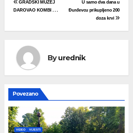
Navigacija
GRADSKI MUZEJ
U samo dva dana u
DAROVAO KOMBI . . .
Đurđevcu prikupljeno 200
objava
doza krvi
By
urednik
Povezano
VIDEO
VIJESTI