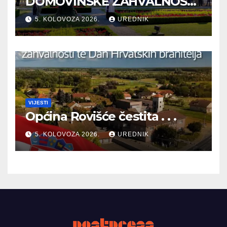
DOMOVINSKE ZAHVALNOSTI
TE DAN HRVATSKIH
5. KOLOVOZA 2026.
UREDNIK
BRANITELJA
VIJESTI
Općina Rovišće čestita . . .
5. KOLOVOZA 2026.
UREDNIK