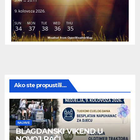
5:44 → 20:11
9. kolovoza 2026.
SUN
MON
TUE
WED
THU
34
37
38
36
35
Weather from OpenWeatherMap
Ako ste propustili...
NAJAVE
BLAGDANSKI VIKEND U
NOVOJ RAČI