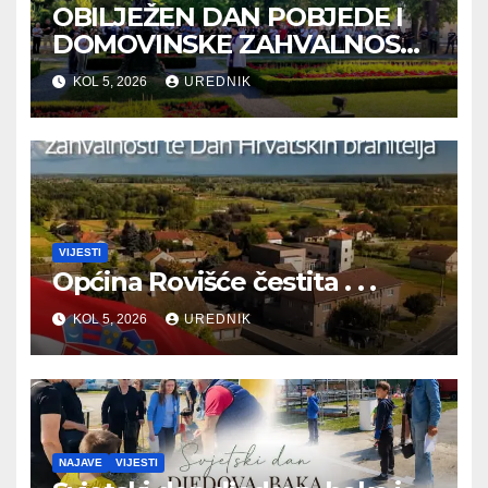
OBILJEŽEN DAN POBJEDE I
DOMOVINSKE ZAHVALNOSTI
TE DAN HRVATSKIH
KOL 5, 2026
UREDNIK
BRANITELJA
VIJESTI
Općina Rovišće čestita . . .
KOL 5, 2026
UREDNIK
NAJAVE
VIJESTI