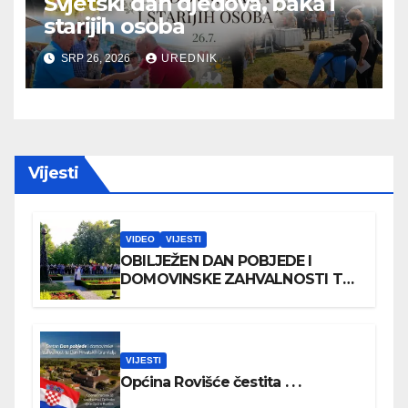
Svjetski dan djedova, baka i
starijih osoba
SRP 26, 2026
UREDNIK
Vijesti
VIDEO
VIJESTI
OBILJEŽEN DAN POBJEDE I
DOMOVINSKE ZAHVALNOSTI TE
DAN HRVATSKIH BRANITELJA
VIJESTI
Općina Rovišće čestita . . .