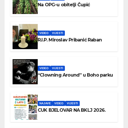
Na OPG-u obitelji Čupić
VIDEO
VIJESTI
R.I.P. Miroslav Pribanić Raban
VIDEO
VIJESTI
“Clowning Around” u Boho parku
NAJAVE
VIDEO
VIJESTI
CUK BJELOVAR NA BKLJ 2026.