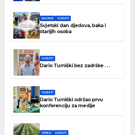
NAJAVE
VIJESTI
Svjetski dan djedova, baka i
starijih osoba
VIJESTI
Dario Turniški bez zadrške . . .
VIJESTI
Dario Turniški održao prvu
konferenciju za medije
VIDEO
VIJESTI