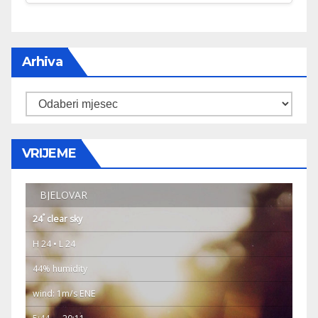
Arhiva
Arhiva
VRIJEME
BJELOVAR
°
24
clear sky
H 24 • L 24
44% humidity
wind: 1m/s ENE