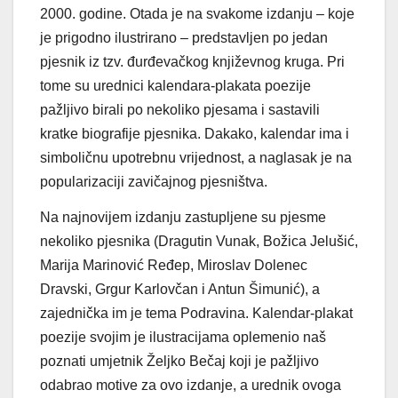
2000. godine. Otada je na svakome izdanju – koje
je prigodno ilustrirano – predstavljen po jedan
pjesnik iz tzv. đurđevačkog književnog kruga. Pri
tome su urednici kalendara-plakata poezije
pažljivo birali po nekoliko pjesama i sastavili
kratke biografije pjesnika. Dakako, kalendar ima i
simboličnu upotrebnu vrijednost, a naglasak je na
popularizaciji zavičajnog pjesništva.
Na najnovijem izdanju zastupljene su pjesme
nekoliko pjesnika (Dragutin Vunak, Božica Jelušić,
Marija Marinović Ređep, Miroslav Dolenec
Dravski, Grgur Karlovčan i Antun Šimunić), a
zajednička im je tema Podravina. Kalendar-plakat
poezije svojim je ilustracijama oplemenio naš
poznati umjetnik Željko Bečaj koji je pažljivo
odabrao motive za ovo izdanje, a urednik ovoga