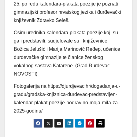
25. po redu kalendara-plakata poezije je poznati
gimnazijski profesor hrvatskog jezika i đurđevački
književnik Zdravko Seleš.
Osim urednika kalendara-plakata poezije koji su
ga i predstavili, sudjelovale su i književnice
Božica Jelušić i Marija Marinović Ređep, učenice
đurđevačke gimnazije te članice ženskog
vokalnog sastava Katarene. (Grad Đurđevac
NOVOSTI)
Fotogalerija na https://djurdjevac.hr/dogadanja-u-
gradu/gradska-knjiznica-durdevac-predstavljen-
kalendar-plakat-poezije-podravino-moja-mila-za-
2025-godinu/