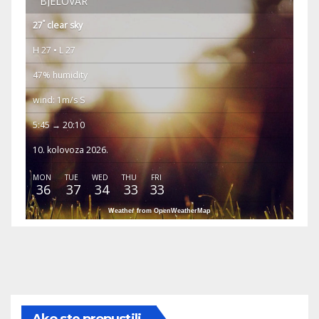
BJELOVAR
°
27
clear sky
H 27 • L 27
47% humidity
wind: 1m/s S
5:45 → 20:10
10. kolovoza 2026.
MON
TUE
WED
THU
FRI
36
37
34
33
33
Weather from OpenWeatherMap
Ako ste propustili...