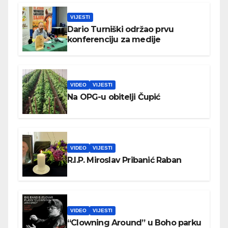
VIJESTI
Dario Turniški održao prvu
konferenciju za medije
VIDEO
VIJESTI
Na OPG-u obitelji Čupić
VIDEO
VIJESTI
R.I.P. Miroslav Pribanić Raban
VIDEO
VIJESTI
“Clowning Around” u Boho parku