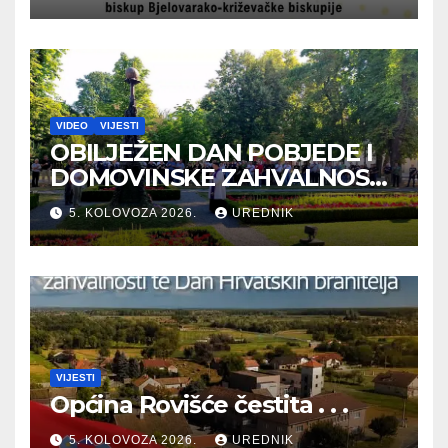
VIDEO
VIJESTI
OBILJEŽEN DAN POBJEDE I
DOMOVINSKE ZAHVALNOSTI
TE DAN HRVATSKIH
5. KOLOVOZA 2026.
UREDNIK
BRANITELJA
VIJESTI
Općina Rovišće čestita . . .
5. KOLOVOZA 2026.
UREDNIK