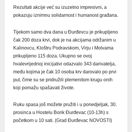
Rezultati akcije već su izuzetno impresivni, a
pokazuju iznimnu solidarnost i humanost građana.
Tijekom samo dva dana u Đurđevcu je prikupljeno
čak 200 doza krvi, dok je na akcijama održanim u
Kalinovcu, Kloštru Podravskom, Virju i Molvama
prikupljeno 115 doza. Ukupno se ovoj
hvalevrijednoj inicijativi odazvalo 343 darivatelja,
među kojima je čak 10 osoba krv darovalo po prvi
put, čime su se pridružili plemenitom krugu onih
koji pomažu spašavati živote.
Ruku spasa još možete pružiti i u ponedjeljak, 30.
prosinca u Hostelu Borik Đurđevac (10-13h) s
početkom u 10 sati. (Grad Đurđevac NOVOSTI)