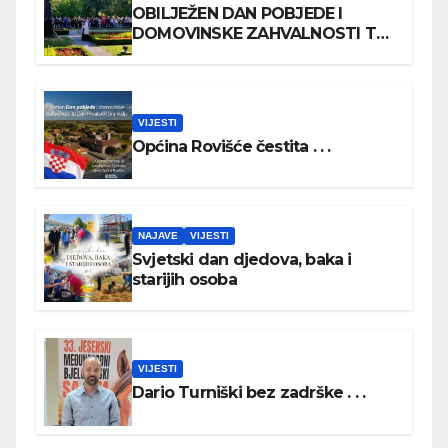
OBILJEŽEN DAN POBJEDE I
DOMOVINSKE ZAHVALNOSTI TE
DAN HRVATSKIH BRANITELJA
VIJESTI
Općina Rovišće čestita . . .
NAJAVE
VIJESTI
Svjetski dan djedova, baka i
starijih osoba
VIJESTI
Dario Turniški bez zadrške . . .