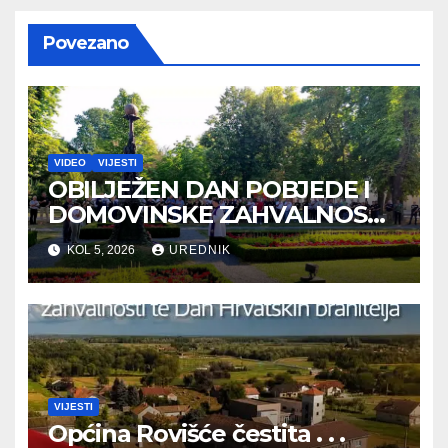
Povezano
VIDEO
VIJESTI
OBILJEŽEN DAN POBJEDE I
DOMOVINSKE ZAHVALNOSTI
TE DAN HRVATSKIH
KOL 5, 2026
UREDNIK
BRANITELJA
VIJESTI
Općina Rovišće čestita . . .