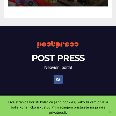
POST PRESS
Neovisni portal
Ova stranica koristi kolačiće [eng.cookies] kako bi vam pružila
Proudly powered by WordPress
|
Theme: Newsup by
Themeansar
.
bolje korisničko iskustvo.Prihvaćanjem pristajete na pravila
privatnosti.