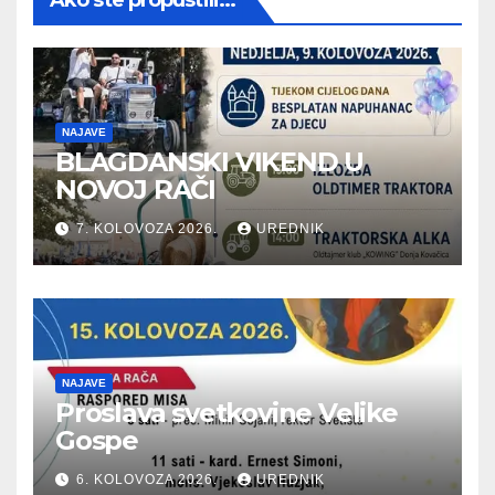
NAJAVE
BLAGDANSKI VIKEND U
NOVOJ RAČI
7. KOLOVOZA 2026.
UREDNIK
NAJAVE
Proslava svetkovine Velike
Gospe
6. KOLOVOZA 2026.
UREDNIK