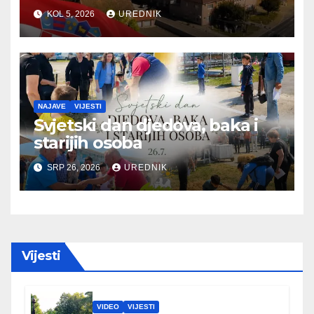
KOL 5, 2026
UREDNIK
NAJAVE
VIJESTI
Svjetski dan djedova, baka i
starijih osoba
SRP 26, 2026
UREDNIK
Vijesti
VIDEO
VIJESTI