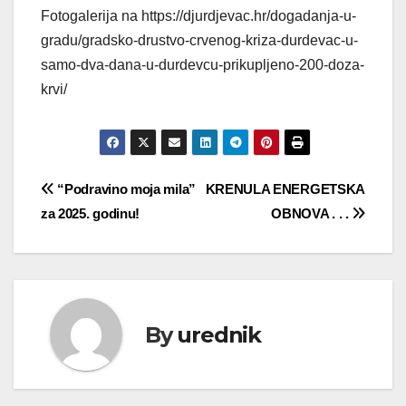
Fotogalerija na https://djurdjevac.hr/dogadanja-u-
gradu/gradsko-drustvo-crvenog-kriza-durdevac-u-
samo-dva-dana-u-durdevcu-prikupljeno-200-doza-
krvi/
Navigacija
“Podravino moja mila”
KRENULA ENERGETSKA
za 2025. godinu!
OBNOVA . . .
objava
By
urednik