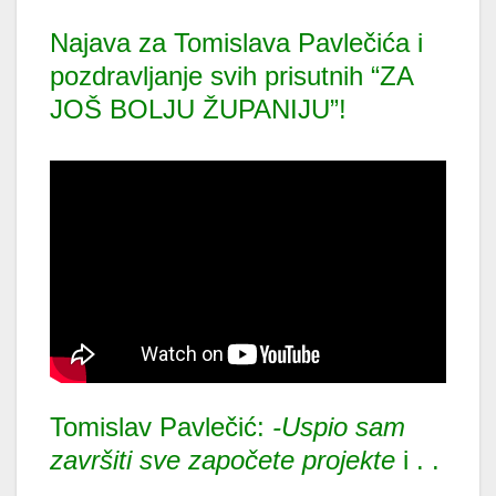
Najava za Tomislava Pavlečića i
pozdravljanje svih prisutnih “ZA
JOŠ BOLJU ŽUPANIJU”!
Tomislav Pavlečić:
-Uspio sam
završiti sve započete projekte
i . .
.