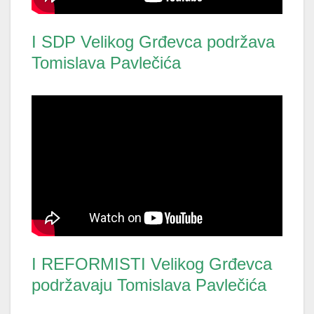
I SDP Velikog Grđevca podržava
Tomislava Pavlečića
I REFORMISTI Velikog Grđevca
podržavaju Tomislava Pavlečića