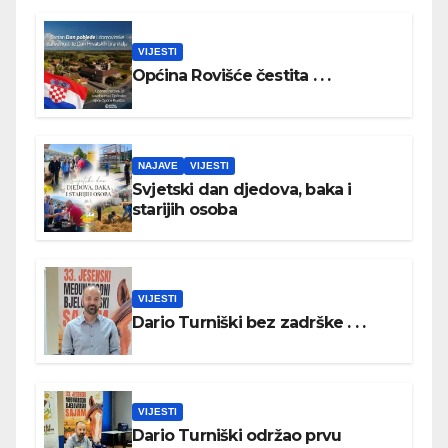
VIJESTI
Općina Rovišće čestita . . .
NAJAVE
VIJESTI
Svjetski dan djedova, baka i
starijih osoba
VIJESTI
Dario Turniški bez zadrške . . .
VIJESTI
Dario Turniški održao prvu