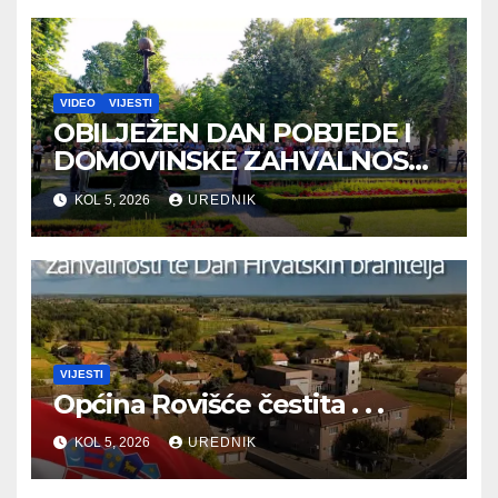
VIDEO
VIJESTI
OBILJEŽEN DAN POBJEDE I
DOMOVINSKE ZAHVALNOSTI
TE DAN HRVATSKIH
KOL 5, 2026
UREDNIK
BRANITELJA
VIJESTI
Općina Rovišće čestita . . .
KOL 5, 2026
UREDNIK