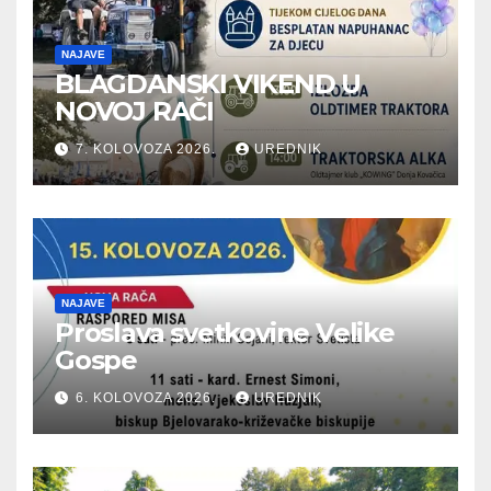
NAJAVE
BLAGDANSKI VIKEND U
NOVOJ RAČI
7. KOLOVOZA 2026.
UREDNIK
NAJAVE
Proslava svetkovine Velike
Gospe
6. KOLOVOZA 2026.
UREDNIK