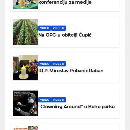
konferenciju za medije
VIDEO
VIJESTI
Na OPG-u obitelji Čupić
VIDEO
VIJESTI
R.I.P. Miroslav Pribanić Raban
VIDEO
VIJESTI
“Clowning Around” u Boho parku