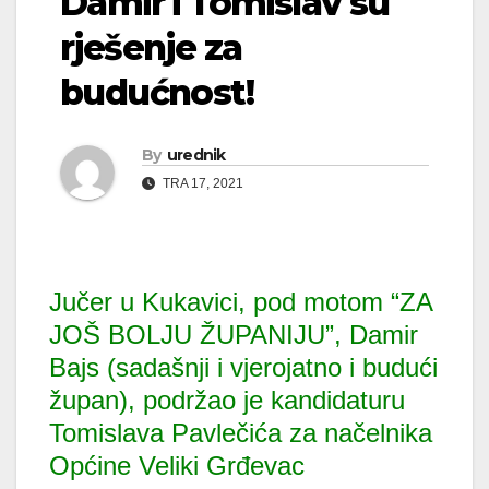
Damir i Tomislav su
rješenje za
budućnost!
By
urednik
TRA 17, 2021
Jučer u Kukavici, pod motom “ZA
JOŠ BOLJU ŽUPANIJU”, Damir
Bajs (sadašnji i vjerojatno i budući
župan), podržao je kandidaturu
Tomislava Pavlečića za načelnika
Općine Veliki Grđevac