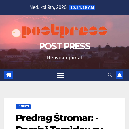
Skip
Ned. kol 9th, 2026
10:34:21 AM
to
content
POST PRESS
Neovisni portal
VIJESTI
Predrag Štromar: -