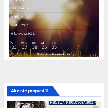
29% humidity
wind: 1m/s S
5:44 → 20:11
9. kolovoza 2026.
SUN
MON
TUE
WED
THU
33
37
38
36
35
Weather from OpenWeatherMap
Ako ste propustili...