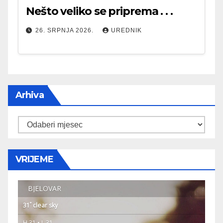
Nešto veliko se priprema . . .
26. SRPNJA 2026.
UREDNIK
Arhiva
Arhiva
VRIJEME
BJELOVAR
°
31
clear sky
H 31 • L 31