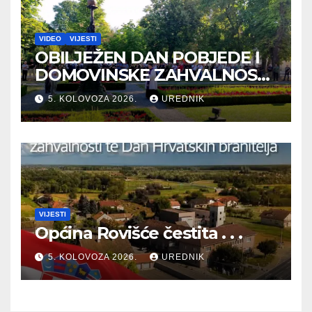
VIDEO
VIJESTI
OBILJEŽEN DAN POBJEDE I
DOMOVINSKE ZAHVALNOSTI
TE DAN HRVATSKIH
5. KOLOVOZA 2026.
UREDNIK
BRANITELJA
VIJESTI
Općina Rovišće čestita . . .
5. KOLOVOZA 2026.
UREDNIK