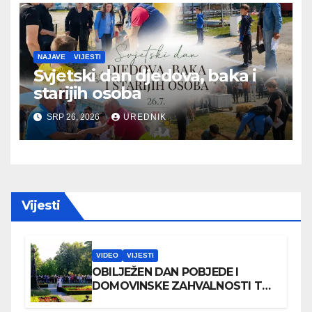
NAJAVE
VIJESTI
Svjetski dan djedova, baka i
starijih osoba
SRP 26, 2026
UREDNIK
Vijesti
VIDEO
VIJESTI
OBILJEŽEN DAN POBJEDE I
DOMOVINSKE ZAHVALNOSTI TE
DAN HRVATSKIH BRANITELJA