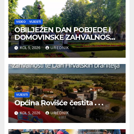
VIDEO
VIJESTI
OBILJEŽEN DAN POBJEDE I
DOMOVINSKE ZAHVALNOSTI
TE DAN HRVATSKIH
KOL 5, 2026
UREDNIK
BRANITELJA
VIJESTI
Općina Rovišće čestita . . .
KOL 5, 2026
UREDNIK