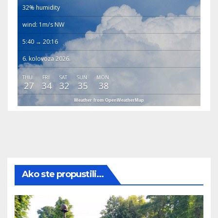
32% humidity
wind: 1m/s NW
5:40 → 20:16
6. kolovoza 2026.
THU
FRI
SAT
SUN
MON
27
34
32
35
38
Weather from OpenWeatherMap
Ako ste propustili...