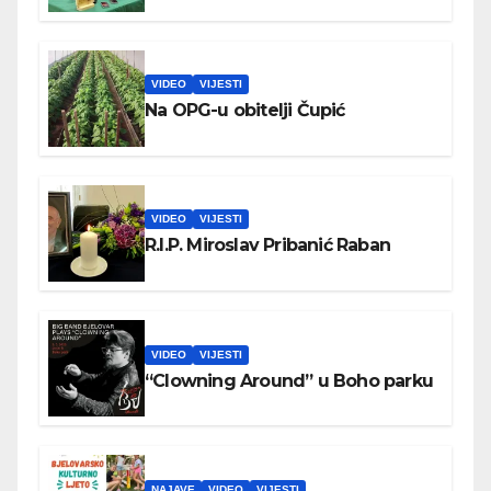
VIDEO
VIJESTI
Na OPG-u obitelji Čupić
VIDEO
VIJESTI
R.I.P. Miroslav Pribanić Raban
VIDEO
VIJESTI
“Clowning Around” u Boho parku
NAJAVE
VIDEO
VIJESTI