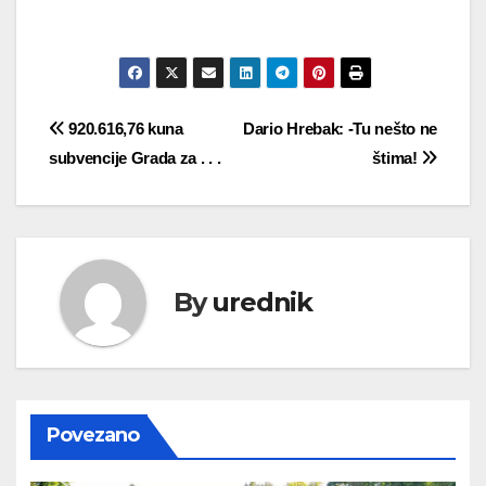
Navigacija
920.616,76 kuna
Dario Hrebak: -Tu nešto ne
subvencije Grada za . . .
štima!
objava
By
urednik
Povezano