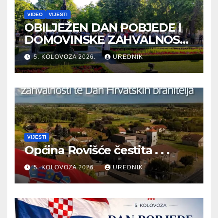
VIDEO
VIJESTI
OBILJEŽEN DAN POBJEDE I
DOMOVINSKE ZAHVALNOSTI
TE DAN HRVATSKIH
5. KOLOVOZA 2026.
UREDNIK
BRANITELJA
VIJESTI
Općina Rovišće čestita . . .
5. KOLOVOZA 2026.
UREDNIK