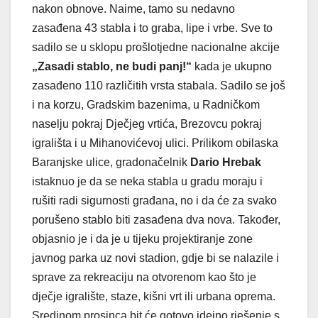
nakon obnove. Naime, tamo su nedavno
zasađena 43 stabla i to graba, lipe i vrbe. Sve to
sadilo se u sklopu prošlotjedne nacionalne akcije
„Zasadi stablo, ne budi panj!“
kada je ukupno
zasađeno 110 različitih vrsta stabala. Sadilo se još
i na korzu, Gradskim bazenima, u Radničkom
naselju pokraj Dječjeg vrtića, Brezovcu pokraj
igrališta i u Mihanovićevoj ulici. Prilikom obilaska
Baranjske ulice, gradonačelnik
Dario Hrebak
istaknuo je da se neka stabla u gradu moraju i
rušiti radi sigurnosti građana, no i da će za svako
porušeno stablo biti zasađena dva nova. Također,
objasnio je i da je u tijeku projektiranje zone
javnog parka uz novi stadion, gdje bi se nalazile i
sprave za rekreaciju na otvorenom kao što je
dječje igralište, staze, kišni vrt ili urbana oprema.
Sredinom prosinca bit će gotovo idejno rješenje s