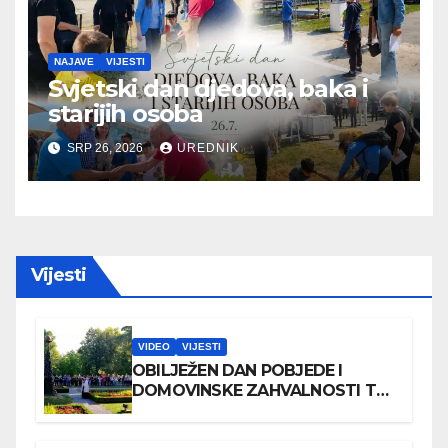
NAJAVE
VIJESTI
Svjetski dan djedova, baka i
starijih osoba
SRP 26, 2026
UREDNIK
Vijesti
VIDEO
VIJESTI
OBILJEŽEN DAN POBJEDE I
DOMOVINSKE ZAHVALNOSTI TE
DAN HRVATSKIH BRANITELJA