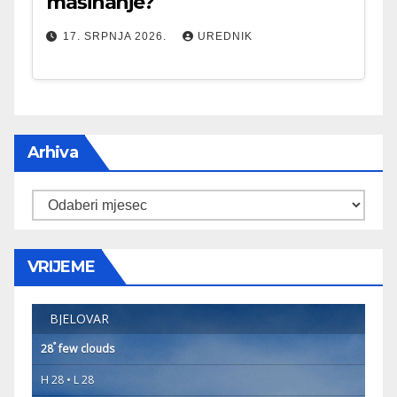
mašinanje?
17. SRPNJA 2026.
UREDNIK
Arhiva
Arhiva
VRIJEME
BJELOVAR
°
28
few clouds
H 28 • L 28