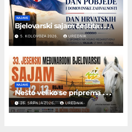
NAJAVE
Bjelovarski sajam čestita . . .
5. KOLOVOZA 2026.
UREDNIK
NAJAVE
Nešto veliko se priprema . . .
26. SRPNJA 2026.
UREDNIK