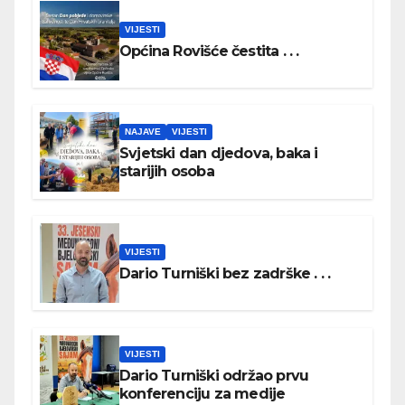
VIJESTI
Općina Rovišće čestita . . .
NAJAVE
VIJESTI
Svjetski dan djedova, baka i
starijih osoba
VIJESTI
Dario Turniški bez zadrške . . .
VIJESTI
Dario Turniški održao prvu
konferenciju za medije