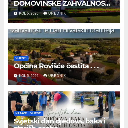
DOMOVINSKE ZAHVALNOSTI
TE DAN HRVATSKIH
KOL 5, 2026
UREDNIK
BRANITELJA
VIJESTI
Općina Rovišće čestita . . .
KOL 5, 2026
UREDNIK
NAJAVE
VIJESTI
Svjetski dan djedova, baka i