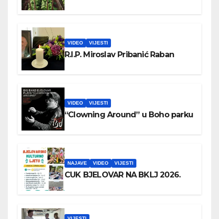
VIDEO
VIJESTI
R.I.P. Miroslav Pribanić Raban
VIDEO
VIJESTI
“Clowning Around” u Boho parku
NAJAVE
VIDEO
VIJESTI
CUK BJELOVAR NA BKLJ 2026.
VIJESTI