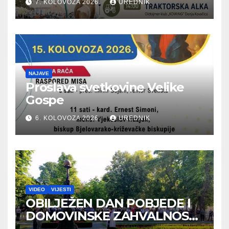
7. KOLOVOZA 2026.
UREDNIK
NAJAVE
Proslava svetkovine Velike
Gospe
6. KOLOVOZA 2026.
UREDNIK
VIDEO
VIJESTI
OBILJEŽEN DAN POBJEDE I
DOMOVINSKE ZAHVALNOSTI
TE DAN HRVATSKIH