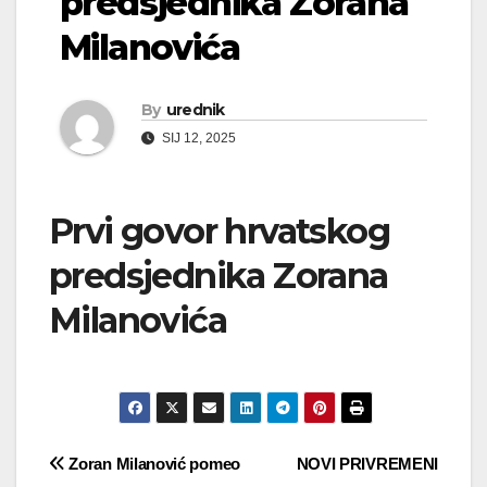
predsjednika Zorana
Milanovića
By
urednik
SIJ 12, 2025
Prvi govor hrvatskog
predsjednika Zorana
Milanovića
Navigacija
Zoran Milanović pomeo
NOVI PRIVREMENI