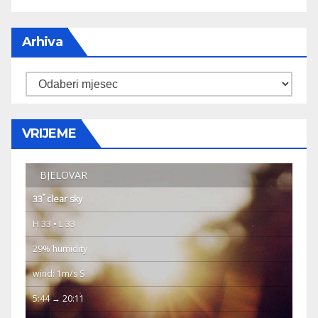
Arhiva
Arhiva
VRIJEME
BJELOVAR
°
33
clear sky
H 33 • L 33
29% humidity
wind: 1m/s S
5:44 → 20:11