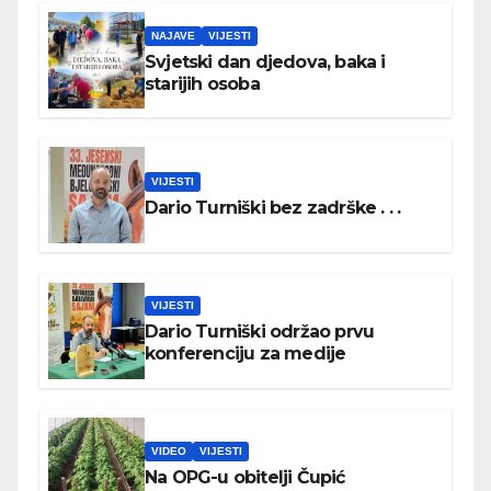
NAJAVE
VIJESTI
Svjetski dan djedova, baka i
starijih osoba
VIJESTI
Dario Turniški bez zadrške . . .
VIJESTI
Dario Turniški održao prvu
konferenciju za medije
VIDEO
VIJESTI
Na OPG-u obitelji Čupić