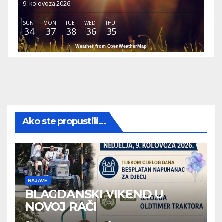
9. kolovoza 2026.
SUN
MON
TUE
WED
THU
34
37
38
36
35
Weather from OpenWeatherMap
Ako ste propustili...
NAJAVE
BLAGDANSKI VIKEND U
NOVOJ RAČI