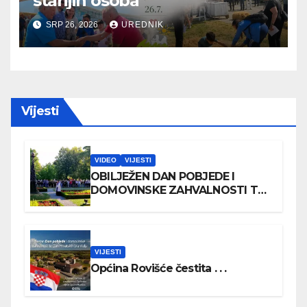
starijih osoba
SRP 26, 2026
UREDNIK
Vijesti
VIDEO
VIJESTI
OBILJEŽEN DAN POBJEDE I
DOMOVINSKE ZAHVALNOSTI TE
DAN HRVATSKIH BRANITELJA
VIJESTI
Općina Rovišće čestita . . .