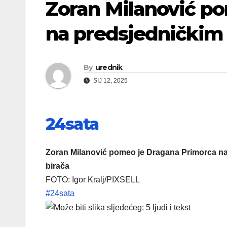
Zoran Milanović p
na predsjedničkim
By
urednik
SIJ 12, 2025
24sata
Zoran Milanović pomeo je Dragana Primorca na
birača
FOTO: Igor Kralj/PIXSELL
#24sata