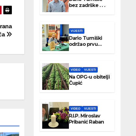
bez zadrške . . .
orana
VIJESTI
ića
Dario Turniški
održao prvu
konferenciju za
medije
VIDEO
VIJESTI
Na OPG-u obitelji
Čupić
VIDEO
VIJESTI
R.I.P. Miroslav
Pribanić Raban