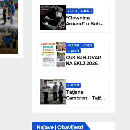
VIDEO
VIJESTI
“Clowning
Around” u Boho
parku
NAJAVE
VIDEO
VIJESTI
CUK BJELOVAR
NA BKLJ 2026.
VIJESTI
Tatjana
Cameron – Tajči
posjetila
Wellovar
Najave | Obavijesti