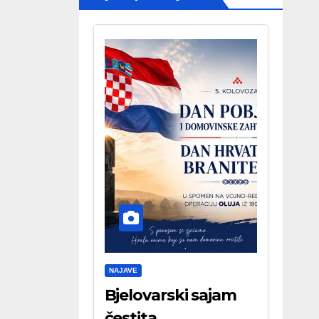
NAJAVE
Bjelovarski sajam
čestita . . .