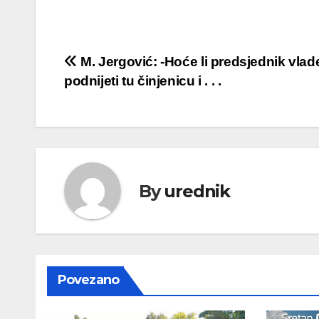
Navigacija
M. Jergović: -Hoće li predsjednik vla
podnijeti tu činjenicu i . . .
objava
By
urednik
Povezano