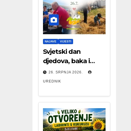
NAJAVE
VIJESTI
Svjetski dan
djedova, baka i
starijih osoba
26. SRPNJA 2026.
UREDNIK