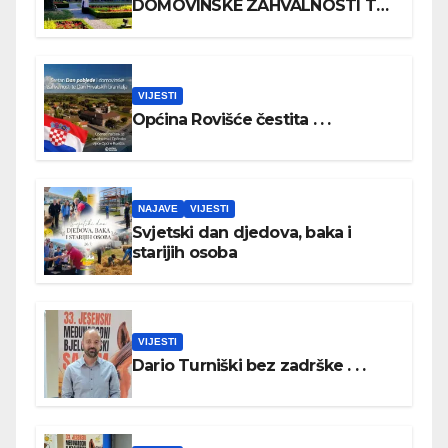
DOMOVINSKE ZAHVALNOSTI TE
DAN HRVATSKIH BRANITELJA
VIJESTI
Općina Rovišće čestita . . .
NAJAVE
VIJESTI
Svjetski dan djedova, baka i
starijih osoba
VIJESTI
Dario Turniški bez zadrške . . .