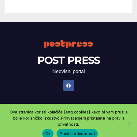
POST PRESS
Neovisni portal
Ova stranica koristi kolačiće [eng.cookies] kako bi vam pružila
Proudly powered by WordPress
|
Theme: Newsup by
Themeansar
.
bolje korisničko iskustvo.Prihvaćanjem pristajete na pravila
privatnosti.
Marketing oglasnik
Kontaktirajte nas
Pravila privatnosti
Ok
Pravila privatnosti