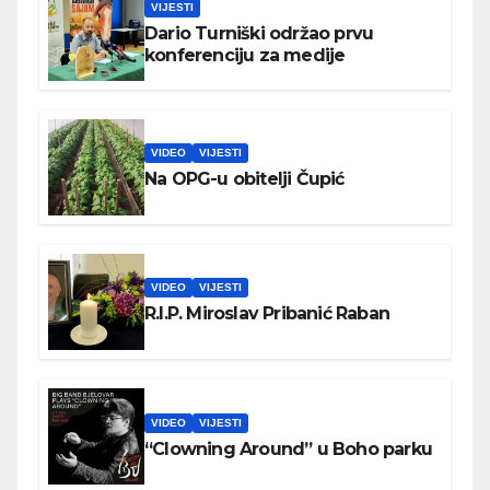
VIJESTI
Dario Turniški održao prvu
konferenciju za medije
VIDEO
VIJESTI
Na OPG-u obitelji Čupić
VIDEO
VIJESTI
R.I.P. Miroslav Pribanić Raban
VIDEO
VIJESTI
“Clowning Around” u Boho parku