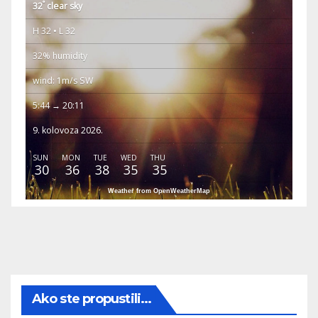
°
32
clear sky
H 32 • L 32
32% humidity
wind: 1m/s SW
5:44 → 20:11
9. kolovoza 2026.
SUN
MON
TUE
WED
THU
30
36
38
35
35
Weather from OpenWeatherMap
Ako ste propustili...