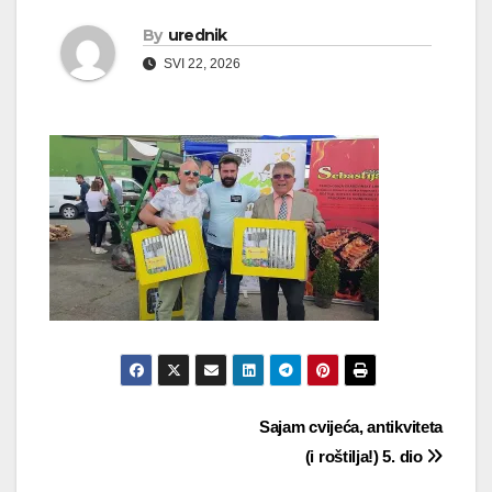
By
urednik
SVI 22, 2026
Navigacija
Sajam cvijeća, antikviteta
(i roštilja!) 5. dio
objava