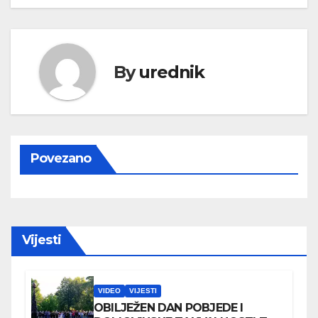
By
urednik
Povezano
Vijesti
VIDEO
VIJESTI
OBILJEŽEN DAN POBJEDE I