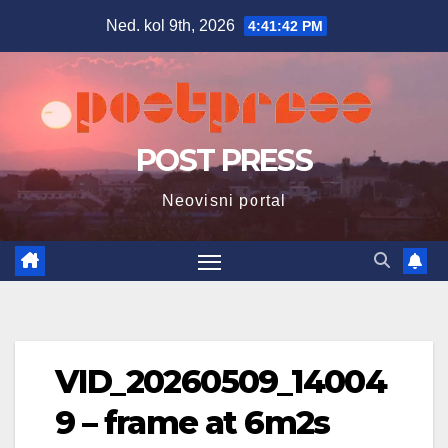
Skip
Ned. kol 9th, 2026
4:41:43 PM
to
content
POST PRESS
Neovisni portal
VID_20260509_14004
9 – frame at 6m2s