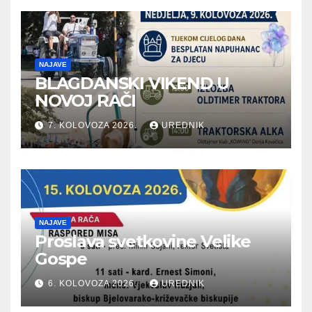
NAJAVE
BLAGDANSKI VIKEND U
NOVOJ RAČI
7. KOLOVOZA 2026.
UREDNIK
NAJAVE
Proslava svetkovine Velike
Gospe
6. KOLOVOZA 2026.
UREDNIK