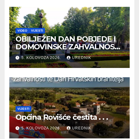
VIDEO
VIJESTI
OBILJEŽEN DAN POBJEDE I
DOMOVINSKE ZAHVALNOSTI
TE DAN HRVATSKIH
5. KOLOVOZA 2026.
UREDNIK
BRANITELJA
VIJESTI
Općina Rovišće čestita . . .
5. KOLOVOZA 2026.
UREDNIK