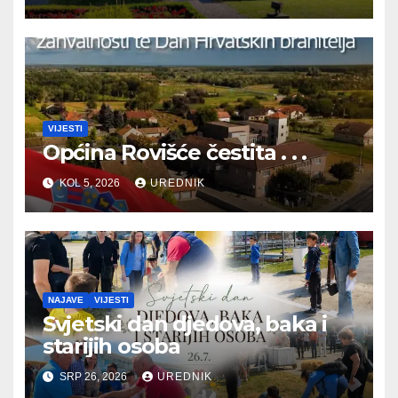
BRANITELJA
VIJESTI
Općina Rovišće čestita . . .
KOL 5, 2026
UREDNIK
NAJAVE
VIJESTI
Svjetski dan djedova, baka i
starijih osoba
SRP 26, 2026
UREDNIK