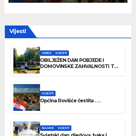
Vijesti
VIDEO
VIJESTI
OBILJEŽEN DAN POBJEDE I
DOMOVINSKE ZAHVALNOSTI TE
DAN HRVATSKIH BRANITELJA
VIJESTI
Općina Rovišće čestita . . .
NAJAVE
VIJESTI
Svjetski dan djedova, baka i