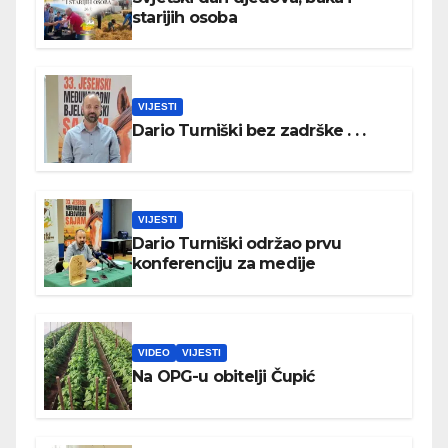
starijih osoba
VIJESTI
Dario Turniški bez zadrške . . .
VIJESTI
Dario Turniški održao prvu
konferenciju za medije
VIDEO
VIJESTI
Na OPG-u obitelji Čupić