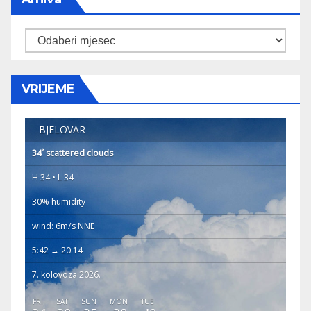
Arhiva
VRIJEME
BJELOVAR
°
34
scattered clouds
H 34 • L 34
30% humidity
wind: 6m/s NNE
5:42 → 20:14
7. kolovoza 2026.
FRI
SAT
SUN
MON
TUE