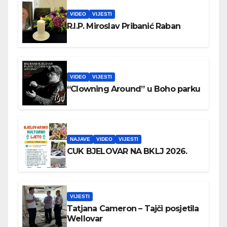
VIDEO
VIJESTI
R.I.P. Miroslav Pribanić Raban
VIDEO
VIJESTI
“Clowning Around” u Boho parku
NAJAVE
VIDEO
VIJESTI
CUK BJELOVAR NA BKLJ 2026.
VIJESTI
Tatjana Cameron – Tajči posjetila
Wellovar