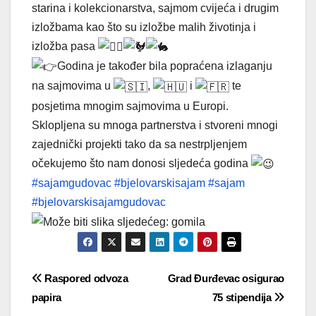
starina i kolekcionarstva, sajmom cvijeća i drugim
izložbama kao što su izložbe malih životinja i
izložba pasa
Godina je također bila popraćena izlaganju
na sajmovima u
,
i
te
posjetima mnogim sajmovima u Europi.
Sklopljena su mnoga partnerstva i stvoreni mnogi
zajednički projekti tako da sa nestrpljenjem
očekujemo što nam donosi sljedeća godina
#sajamgudovac
#bjelovarskisajam
#sajam
#bjelovarskisajamgudovac
Navigacija
Raspored odvoza
Grad Đurđevac osigurao
papira
75 stipendija
objava