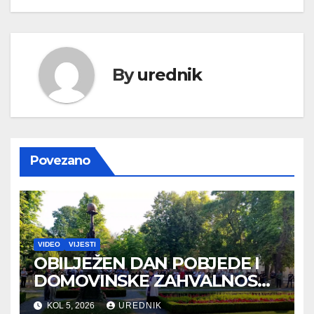
By
urednik
Povezano
VIDEO
VIJESTI
OBILJEŽEN DAN POBJEDE I
DOMOVINSKE ZAHVALNOSTI
TE DAN HRVATSKIH
KOL 5, 2026
UREDNIK