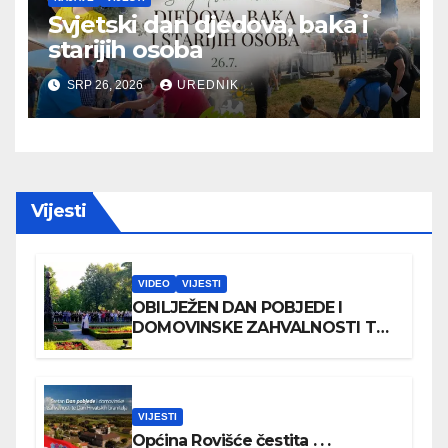
Svjetski dan djedova, baka i
starijih osoba
SRP 26, 2026
UREDNIK
Vijesti
VIDEO
VIJESTI
OBILJEŽEN DAN POBJEDE I
DOMOVINSKE ZAHVALNOSTI TE
DAN HRVATSKIH BRANITELJA
VIJESTI
Općina Rovišće čestita . . .