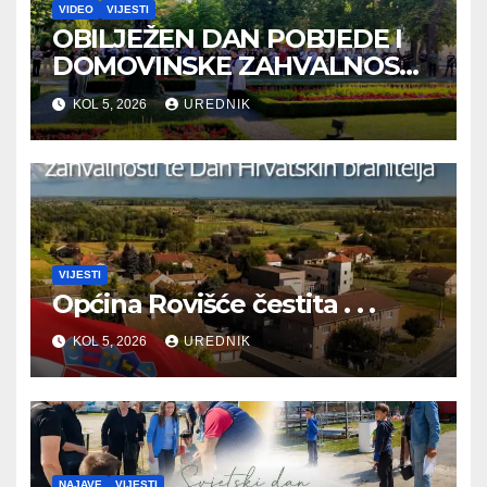
VIDEO
VIJESTI
OBILJEŽEN DAN POBJEDE I
DOMOVINSKE ZAHVALNOSTI
TE DAN HRVATSKIH
KOL 5, 2026
UREDNIK
BRANITELJA
VIJESTI
Općina Rovišće čestita . . .
KOL 5, 2026
UREDNIK
NAJAVE
VIJESTI