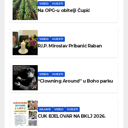
VIDEO
VIJESTI
Na OPG-u obitelji Čupić
VIDEO
VIJESTI
R.I.P. Miroslav Pribanić Raban
VIDEO
VIJESTI
“Clowning Around” u Boho parku
NAJAVE
VIDEO
VIJESTI
CUK BJELOVAR NA BKLJ 2026.