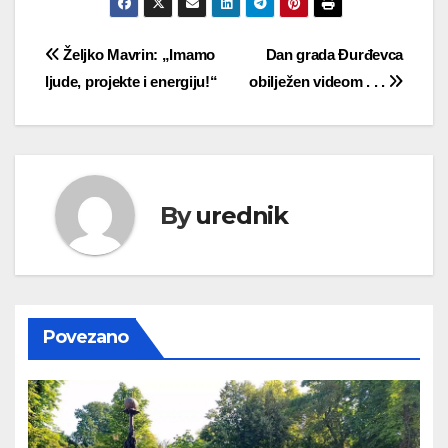
Navigacija
Željko Mavrin: „Imamo
Dan grada Đurđevca
ljude, projekte i energiju!“
obilježen videom . . .
objava
By
urednik
Povezano