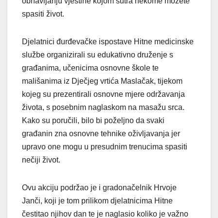
obnavljanju vještine kojom sutra nekome možete
spasiti život.
Djelatnici đurđevačke ispostave Hitne medicinske
službe organizirali su edukativno druženje s
građanima, učenicima osnovne škole te
mališanima iz Dječjeg vrtića Maslačak, tijekom
kojeg su prezentirali osnovne mjere održavanja
života, s posebnim naglaskom na masažu srca.
Kako su poručili, bilo bi poželjno da svaki
građanin zna osnovne tehnike oživljavanja jer
upravo one mogu u presudnim trenucima spasiti
nečiji život.
Ovu akciju podržao je i gradonačelnik Hrvoje
Janči, koji je tom prilikom djelatnicima Hitne
čestitao njihov dan te je naglasio koliko je važno