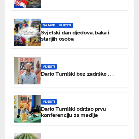
NAJAVE
VIJESTI
Svjetski dan djedova, baka i
starijih osoba
VIJESTI
Dario Turniški bez zadrške . . .
VIJESTI
Dario Turniški održao prvu
konferenciju za medije