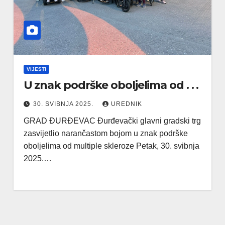
VIJESTI
U znak podrške oboljelima od . . .
30. SVIBNJA 2025.
UREDNIK
GRAD ĐURĐEVAC Đurđevački glavni gradski trg
zasvijetlio narančastom bojom u znak podrške
oboljelima od multiple skleroze Petak, 30. svibnja
2025.…