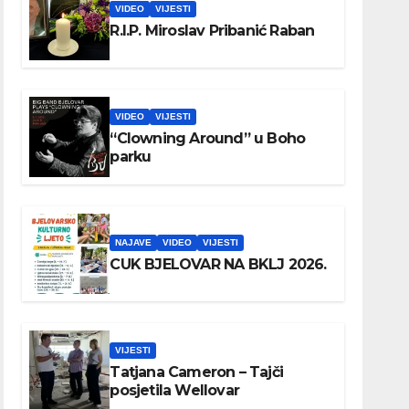
VIDEO
VIJESTI
R.I.P. Miroslav Pribanić Raban
VIDEO
VIJESTI
“Clowning Around” u Boho
parku
NAJAVE
VIDEO
VIJESTI
CUK BJELOVAR NA BKLJ 2026.
VIJESTI
Tatjana Cameron – Tajči
posjetila Wellovar