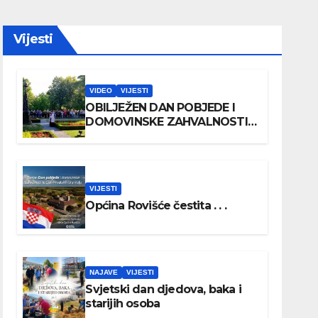
Vijesti
VIDEO
VIJESTI
OBILJEŽEN DAN POBJEDE I
DOMOVINSKE ZAHVALNOSTI
TE DAN HRVATSKIH
BRANITELJA
VIJESTI
Općina Rovišće čestita . . .
NAJAVE
VIJESTI
Svjetski dan djedova, baka i
starijih osoba