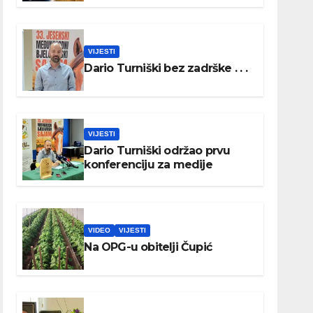
VIJESTI
Dario Turniški bez zadrške . . .
VIJESTI
Dario Turniški održao prvu
konferenciju za medije
VIDEO
VIJESTI
Na OPG-u obitelji Čupić