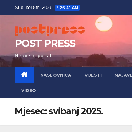
Skip
Sub. kol 8th, 2026
2:36:43 AM
to
content
POST PRESS
Neovisni portal
NASLOVNICA
VIJESTI
NAJAV
VIDEO
Mjesec:
svibanj 2025.