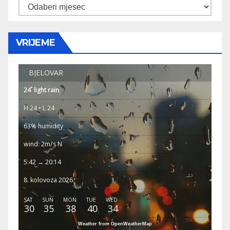
Arhiva
VRIJEME
BJELOVAR
°
24
light rain
H 24 • L 24
63% humidity
wind: 2m/s N
5:42 → 20:14
8. kolovoza 2026.
SAT
SUN
MON
TUE
WED
30
35
38
40
34
Weather from OpenWeatherMap