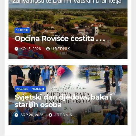
VIJESTI
Općina Rovišće čestita . . .
KOL 5, 2026
UREDNIK
NAJAVE
VIJESTI
Svjetski dan djedova, baka i
starijih osoba
SRP 26, 2026
UREDNIK