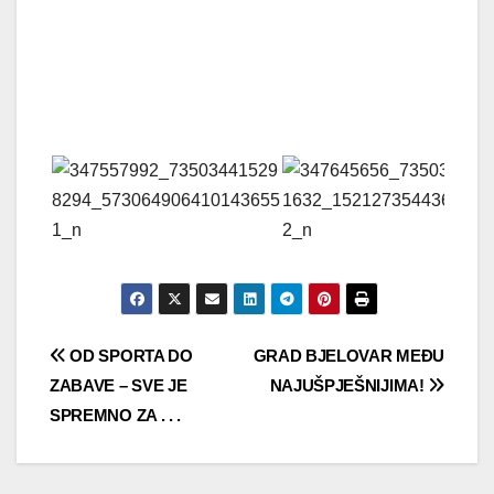
Navigacija
OD SPORTA DO
GRAD BJELOVAR MEĐU
ZABAVE – SVE JE
NAJUŠPJEŠNIJIMA!
objava
SPREMNO ZA . . .