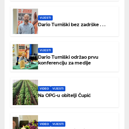
VIJESTI
Dario Turniški bez zadrške . . .
VIJESTI
Dario Turniški održao prvu
konferenciju za medije
VIDEO
VIJESTI
Na OPG-u obitelji Čupić
VIDEO
VIJESTI