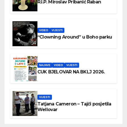
R.I.P. Miroslav Pribanić Raban
VIDEO
VIJESTI
“Clowning Around” u Boho parku
NAJAVE
VIDEO
VIJESTI
CUK BJELOVAR NA BKLJ 2026.
VIJESTI
Tatjana Cameron – Tajči posjetila
Wellovar