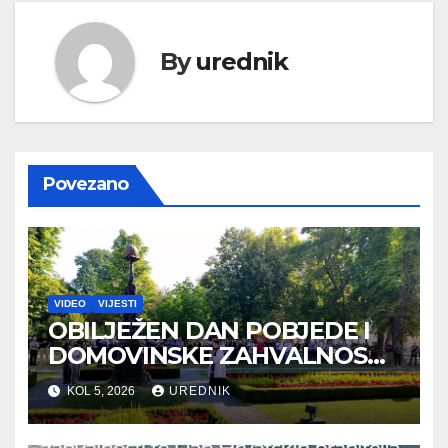
By
urednik
Povezano
VIDEO
VIJESTI
OBILJEŽEN DAN POBJEDE I
DOMOVINSKE ZAHVALNOSTI
TE DAN HRVATSKIH
KOL 5, 2026
UREDNIK
BRANITELJA