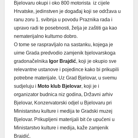
Bjelovaru okupi i oko 800 motorista iz cijele
Hrvatske, jedinstven je događaj koji se održava u
ranu zoru 1. svibnja u povodu Praznika rada i
upravo radi te posebnosti, želja je zaštiti ga kao
nematerijalno kulturno dobro.
O tome se raspravljalo na sastanku, kojega je
uime Grada predvodio zamjenik bjelovarskoga
gradonačelnika
Igor Brajdić
, koji je okupio sve
relevantne ustanove i pojedince kako bi prikupili
potrebne materijale. Uz Grad Bjelovar, u svemu
sudjeluju i
Moto klub Bjelovar
, koji je i
organizator budnica niz godina, Državni arhiv
Bjelovar, Konzervatorski odjel u Bjelovaru pri
Ministarstvu kulture i medija te Gradski muzej
Bjelovar. Prikupljeni materijali bit će upućeni u
Ministarstvo kulture i medija, kaže zamjenik
Brajdić.