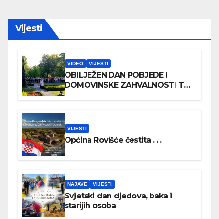
Vijesti
VIDEO
VIJESTI
OBILJEŽEN DAN POBJEDE I
DOMOVINSKE ZAHVALNOSTI TE
DAN HRVATSKIH BRANITELJA
VIJESTI
Općina Rovišće čestita . . .
NAJAVE
VIJESTI
Svjetski dan djedova, baka i
starijih osoba