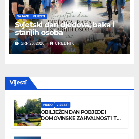
NAJAVE
VIJESTI
Svjetski dan djedova, baka i
starijih osoba
SRP 26, 2026
UREDNIK
Vijesti
VIDEO
VIJESTI
OBILJEŽEN DAN POBJEDE I
DOMOVINSKE ZAHVALNOSTI TE
DAN HRVATSKIH BRANITELJA