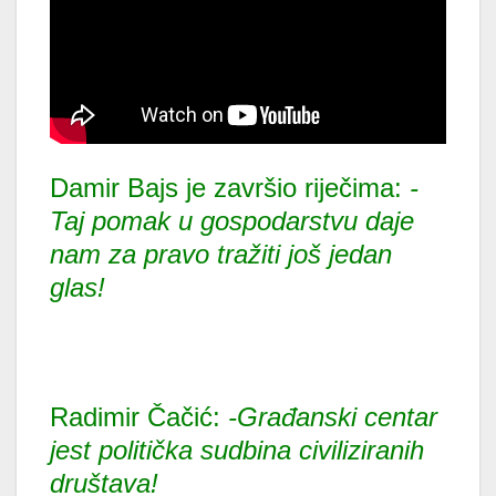
Damir Bajs je završio riječima:
-
Taj pomak u gospodarstvu daje
nam za pravo tražiti još jedan
glas!
Radimir Čačić:
-Građanski centar
jest politička sudbina civiliziranih
društava!