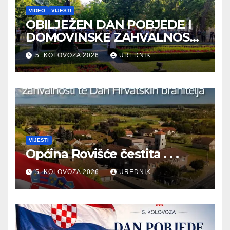
VIDEO
VIJESTI
OBILJEŽEN DAN POBJEDE I
DOMOVINSKE ZAHVALNOSTI
TE DAN HRVATSKIH
5. KOLOVOZA 2026.
UREDNIK
BRANITELJA
VIJESTI
Općina Rovišće čestita . . .
5. KOLOVOZA 2026.
UREDNIK