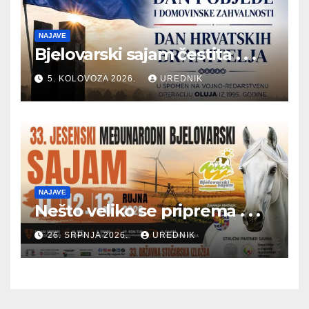
NAJAVE
Bjelovarski sajam čestita . . .
5. KOLOVOZA 2026.
UREDNIK
NAJAVE
Nešto veliko se priprema . . .
26. SRPNJA 2026.
UREDNIK