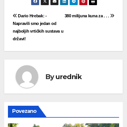
Navigacija
Dario Hrebak: -
380 milijuna kuna za . . .
Napravili smo jedan od
objava
najboljih vrtićkih sustava u
državi!
By
urednik
Povezano