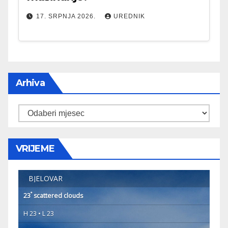
17. SRPNJA 2026.
UREDNIK
Arhiva
Arhiva
VRIJEME
BJELOVAR
°
23
scattered clouds
H 23 • L 23