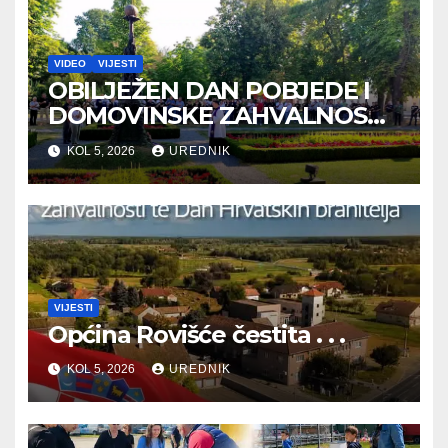
VIDEO
VIJESTI
OBILJEŽEN DAN POBJEDE I
DOMOVINSKE ZAHVALNOSTI
TE DAN HRVATSKIH
KOL 5, 2026
UREDNIK
BRANITELJA
VIJESTI
Općina Rovišće čestita . . .
KOL 5, 2026
UREDNIK