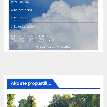
64% humidity
wind: 5m/s NNE
5:42 → 20:14
7. kolovoza 2026.
FRI
SAT
SUN
MON
TUE
33
32
35
39
40
Weather from OpenWeatherMap
Ako ste propustili...