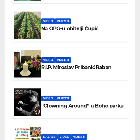
VIDEO
VIJESTI
Na OPG-u obitelji Čupić
VIDEO
VIJESTI
R.I.P. Miroslav Pribanić Raban
VIDEO
VIJESTI
“Clowning Around” u Boho parku
NAJAVE
VIDEO
VIJESTI