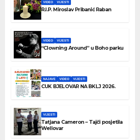
VIDEO
VIJESTI
R.I.P. Miroslav Pribanić Raban
VIDEO
VIJESTI
“Clowning Around” u Boho parku
NAJAVE
VIDEO
VIJESTI
CUK BJELOVAR NA BKLJ 2026.
VIJESTI
Tatjana Cameron – Tajči posjetila
Wellovar