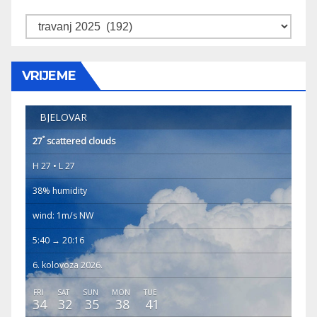
Arhiva
VRIJEME
BJELOVAR
°
27
scattered clouds
H 27 • L 27
38% humidity
wind: 1m/s NW
5:40 → 20:16
6. kolovoza 2026.
FRI
SAT
SUN
MON
TUE
34
32
35
38
41