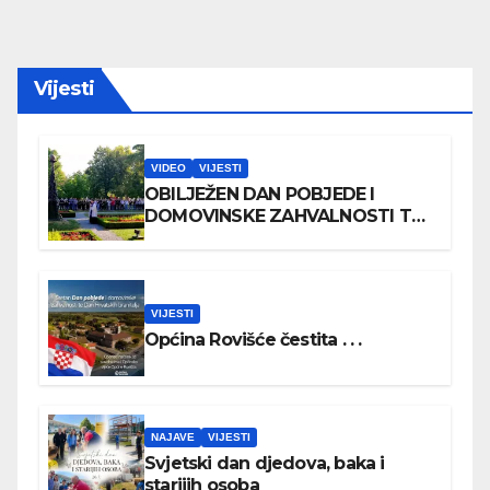
Vijesti
VIDEO
VIJESTI
OBILJEŽEN DAN POBJEDE I
DOMOVINSKE ZAHVALNOSTI TE
DAN HRVATSKIH BRANITELJA
VIJESTI
Općina Rovišće čestita . . .
NAJAVE
VIJESTI
Svjetski dan djedova, baka i
starijih osoba