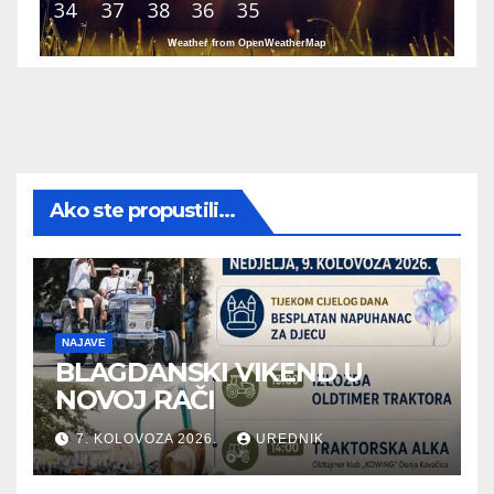
34
37
38
36
35
Weather from OpenWeatherMap
Ako ste propustili...
NAJAVE
BLAGDANSKI VIKEND U
NOVOJ RAČI
7. KOLOVOZA 2026.
UREDNIK