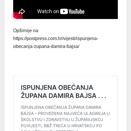
Opširnije na
https://postpress.com.hr/vijesti/ispunjena-
obecanja-zupana-damira-bajsa/