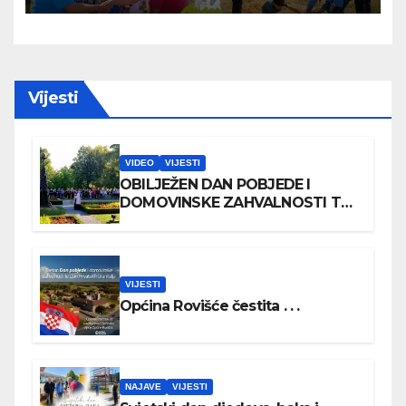
Vijesti
VIDEO
VIJESTI
OBILJEŽEN DAN POBJEDE I
DOMOVINSKE ZAHVALNOSTI TE
DAN HRVATSKIH BRANITELJA
VIJESTI
Općina Rovišće čestita . . .
NAJAVE
VIJESTI