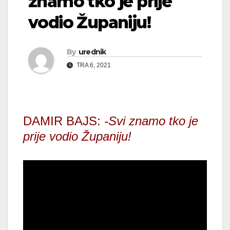
znamo tko je prije
vodio Županiju!
By
urednik
TRA 6, 2021
DAMIR BAJS:
-Svi znamo tko je
prije vodio Županiju!