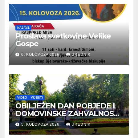
NAJAVE
Proslava svetkovine Velike
Gospe
6. KOLOVOZA 2026.
UREDNIK
VIDEO
VIJESTI
OBILJEŽEN DAN POBJEDE I
DOMOVINSKE ZAHVALNOSTI
TE DAN HRVATSKIH
5. KOLOVOZA 2026.
UREDNIK
BRANITELJA