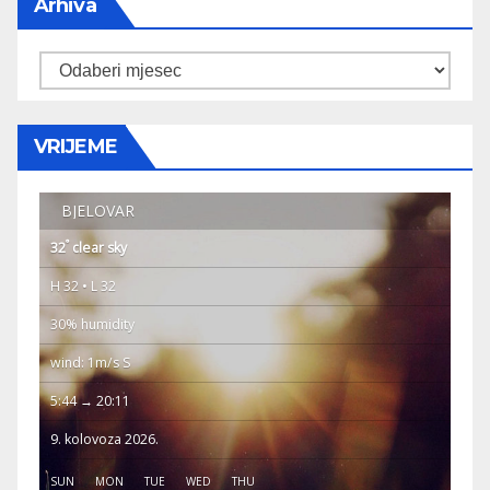
Arhiva
Arhiva
VRIJEME
BJELOVAR
°
32
clear sky
H 32 • L 32
30% humidity
wind: 1m/s S
5:44 → 20:11
9. kolovoza 2026.
SUN
MON
TUE
WED
THU