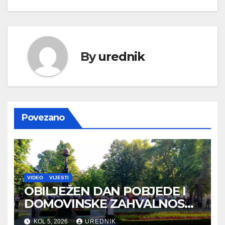
By
urednik
Povezano
VIDEO
VIJESTI
OBILJEŽEN DAN POBJEDE I
DOMOVINSKE ZAHVALNOSTI
TE DAN HRVATSKIH
KOL 5, 2026
UREDNIK