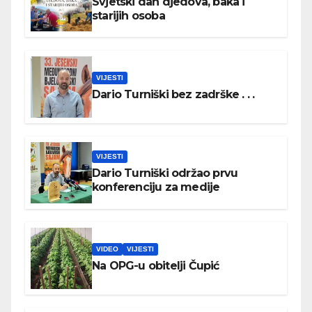
Svjetski dan djedova, baka i
starijih osoba
VIJESTI
Dario Turniški bez zadrške . . .
VIJESTI
Dario Turniški održao prvu
konferenciju za medije
VIDEO
VIJESTI
Na OPG-u obitelji Čupić