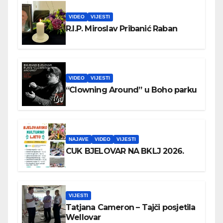
VIDEO
VIJESTI
R.I.P. Miroslav Pribanić Raban
VIDEO
VIJESTI
“Clowning Around” u Boho parku
NAJAVE
VIDEO
VIJESTI
CUK BJELOVAR NA BKLJ 2026.
VIJESTI
Tatjana Cameron – Tajči posjetila
Wellovar