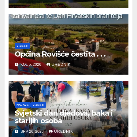
BRANITELJA
VIJESTI
Općina Rovišće čestita . . .
KOL 5, 2026
UREDNIK
NAJAVE
VIJESTI
Svjetski dan djedova, baka i
starijih osoba
SRP 26, 2026
UREDNIK