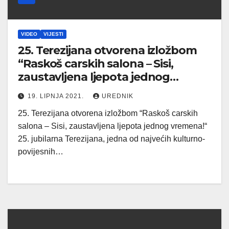
VIDEO
VIJESTI
25. Terezijana otvorena izložbom
“Raskoš carskih salona – Sisi,
zaustavljena ljepota jednog
vremena!” (II dio)
19. LIPNJA 2021.
UREDNIK
25. Terezijana otvorena izložbom “Raskoš carskih
salona – Sisi, zaustavljena ljepota jednog vremena!“
25. jubilarna Terezijana, jedna od najvećih kulturno-
povijesnih…