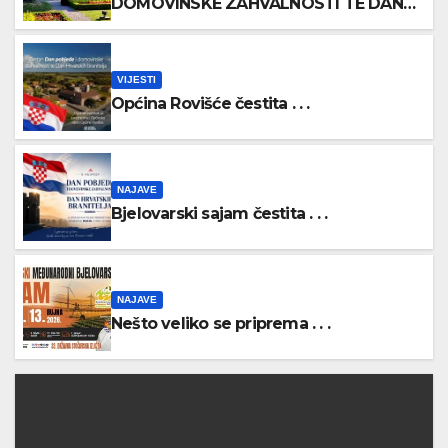
DOMOVINSKE ZAHVALNOSTI TE DAN
HRVATSKIH BRANITELJA
VIJESTI
Općina Rovišće čestita . . .
NAJAVE
Bjelovarski sajam čestita . . .
NAJAVE
Nešto veliko se priprema . . .