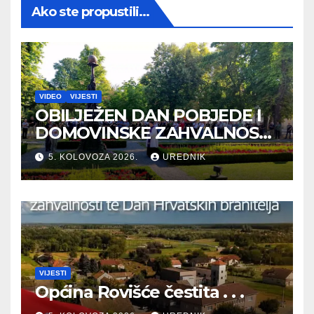
Ako ste propustili...
VIDEO
VIJESTI
OBILJEŽEN DAN POBJEDE I
DOMOVINSKE ZAHVALNOSTI
TE DAN HRVATSKIH
5. KOLOVOZA 2026.
UREDNIK
BRANITELJA
VIJESTI
Općina Rovišće čestita . . .