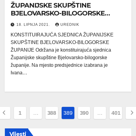
ŽUPANIJSKE SKUPŠTINE
BJELOVARSKO-BILOGORSKE
ŽUPANIJE
18. LIPNJA 2021.
UREDNIK
KONSTITUIRAJUĆA SJEDNICA ŽUPANIJSKE
SKUPŠTINE BJELOVARSKO-BILOGORSKE
ŽUPANIJE Održana je konstituirajuća sjednica
Županijske skupštine Bjelovarsko-bilogorske
županije. Na mjesto predsjednice izabrana je
Ivana…
Brojevi
1
…
388
389
390
…
401
stranica
Vijesti