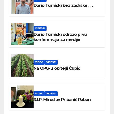
Dario Turniški bez zadrške . . .
VIJESTI
Dario Turniški održao prvu
konferenciju za medije
VIDEO
VIJESTI
Na OPG-u obitelji Čupić
VIDEO
VIJESTI
R.I.P. Miroslav Pribanić Raban