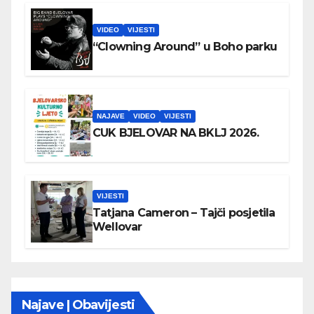
VIDEO
VIJESTI
“Clowning Around” u Boho parku
NAJAVE
VIDEO
VIJESTI
CUK BJELOVAR NA BKLJ 2026.
VIJESTI
Tatjana Cameron – Tajči posjetila
Wellovar
Najave | Obavijesti