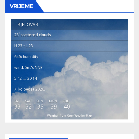
VRIJEME
BJELOVAR
°
23
scattered clouds
H 23 • L 23
64% humidity
wind: 5m/s NNE
5:42 → 20:14
7. kolovoza 2026.
FRI
SAT
SUN
MON
TUE
33
32
35
39
40
Weather from OpenWeatherMap