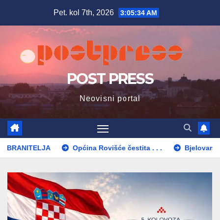
Skip
Pet. kol 7th, 2026
3:05:36 AM
to
content
POST PRESS
Neovisni portal
Općina Rovišće čestita . . .
Bjelovarski sajam čestita . 